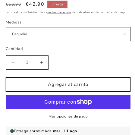
Precio
Precio
€42,90
€56,90
Oferta
habitual
de
Impuestos incluidos. Los
gastos de envío
se calculan en la pantalla de pago.
oferta
Medidas
Cantidad
Reducir
Aumentar
cantidad
cantidad
para
para
Vinilo
Vinilo
Agregar al carrito
infantil
infantil
Casita
Casita
Muñecas
Muñecas
Más opciones de pago