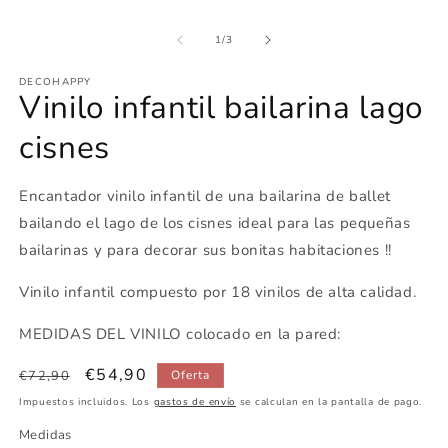
m
modal
de
1
/
3
DECOHAPPY
Vinilo infantil bailarina lago
cisnes
Encantador vinilo infantil de una bailarina de ballet
bailando el lago de los cisnes ideal para las pequeñas
bailarinas y para decorar sus bonitas habitaciones !!
Vinilo infantil compuesto por 18 vinilos de alta calidad.
MEDIDAS DEL VINILO colocado en la pared:
Precio
Precio
€54,90
€72,90
Oferta
habitual
de
Impuestos incluidos. Los
gastos de envío
se calculan en la pantalla de pago.
oferta
Medidas