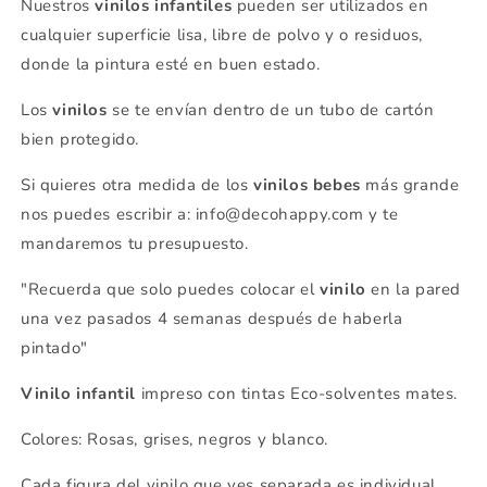
Nuestros
vinilos infantiles
pueden ser utilizados en
cualquier superficie lisa, libre de polvo y o residuos,
donde la pintura esté en buen estado.
Los
vinilos
se
te envían dentro de un tubo de cartón
bien protegido.
Si quieres otra medida de los
vinilos bebes
más grande
nos puedes escribir a: info@decohappy.com y te
mandaremos tu presupuesto.
"Recuerda que solo puedes colocar el
vinilo
en la pared
una vez pasados 4 semanas después de haberla
pintado"
Vinilo infantil
impreso con tintas Eco-solventes mates.
Colores: Rosas, grises, negros y blanco.
Cada figura del vinilo que ves separada es individual