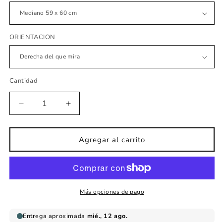
ORIENTACION
Cantidad
Reducir
Aumentar
cantidad
cantidad
para
para
Vinilo
Vinilo
Agregar al carrito
infantil
infantil
bailarina
bailarina
lago
lago
cisnes
cisnes
Más opciones de pago