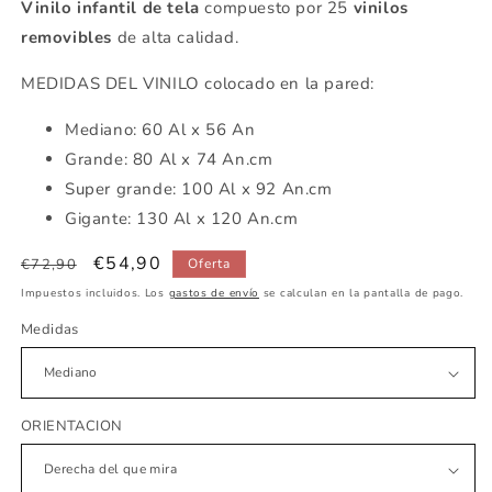
Vinilo infantil de tela
compuesto por 25
vinilos
removibles
de alta calidad.
MEDIDAS DEL VINILO colocado en la pared:
Mediano: 60 Al x 56 An
Grande: 80 Al x 74 An.cm
Super grande: 100 Al x 92 An.cm
Gigante: 130 Al x 120 An.cm
Precio
Precio
€54,90
€72,90
Oferta
habitual
de
Impuestos incluidos. Los
gastos de envío
se calculan en la pantalla de pago.
oferta
Medidas
ORIENTACION