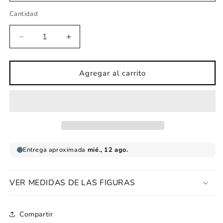
Cantidad
Reducir
Aumentar
cantidad
cantidad
para
para
Vinilo
Vinilo
Agregar al carrito
infantil
infantil
de
de
tela
tela
Hada
Hada
regalo
regalo
mágico
mágico
VER MEDIDAS DE LAS FIGURAS
Compartir