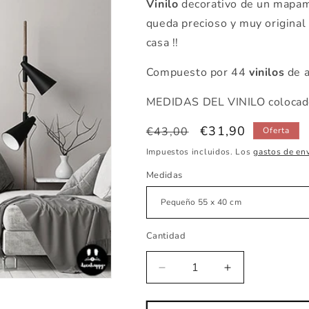
Vinilo
decorativo de un mapam
queda precioso y muy original 
casa !!
Compuesto por 44
vinilos
de a
MEDIDAS DEL VINILO colocado
Precio
Precio
€31,90
€43,00
Oferta
habitual
de
Impuestos incluidos. Los
gastos de en
oferta
Medidas
Cantidad
Reducir
Aumentar
cantidad
cantidad
para
para