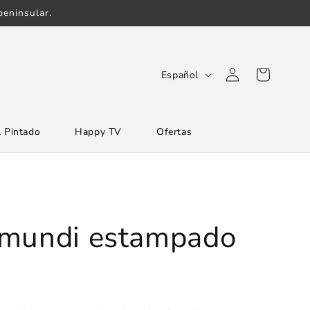
eninsular.
Iniciar
I
Carrito
Español
sesión
d
i
 Pintado
Happy TV
Ofertas
o
m
a
amundi estampado