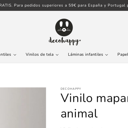
ATIS. Para pedidos superiores a 59€ para España y Portugal p
antiles
Vinilos de tela
Láminas infantiles
Papel
DECOHAPPY
Vinilo map
animal