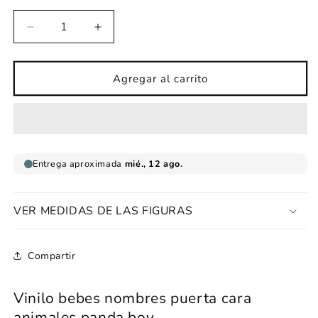
Reducir
Aumentar
cantidad
cantidad
para
para
Vinilo
Vinilo
Agregar al carrito
bebes
bebes
nombres
nombres
puerta
puerta
cara
cara
animales
animales
panda
panda
boy
boy
VER MEDIDAS DE LAS FIGURAS
Compartir
Vinilo bebes nombres puerta cara
animales
panda boy