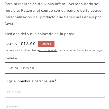
Para la realización del vinilo infantil personalizado se
requiere: Rellenar el campo con el nombre de tu peque
Personalización del producto que tienes más abajo por
favor.
Medidas del vinilo colocado en la pared:
Precio
Precio
€18,90
€24,95
Oferta
habitual
de
Impuestos incluidos. Los
gastos de envío
se calculan en la pantalla de pago.
oferta
Medidas
*
Elige el nombre a personalizar
Cantidad