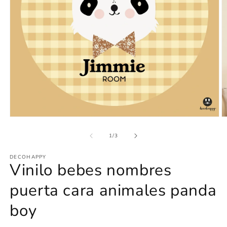
Abrir
Ab
elemento
e
multimedia
m
de
1
/
3
1
2
en
e
DECOHAPPY
una
u
Vinilo bebes nombres
ventana
v
modal
m
puerta cara animales panda
boy