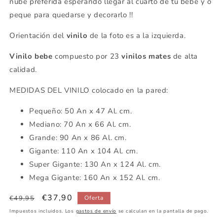
nube preferida esperando llegar al cuarto de tu bebe y o
peque para quedarse y decorarlo !!
Orientación del
vinilo
de la foto es a la izquierda.
Vinilo bebe
compuesto por 23
vinilos mates
de alta
calidad.
MEDIDAS DEL VINILO colocado en la pared:
Pequeño: 50 An x 47 Al. cm.
Mediano: 70 An x 66 Al. cm.
Grande: 90 An x 86 Al. cm.
Gigante: 110 An x 104 Al. cm.
Super Gigante: 130 An x 124 Al. cm.
Mega Gigante: 160 An x 152 Al. cm.
Precio
Precio
€37,90
€49,95
Oferta
habitual
de
Impuestos incluidos. Los
gastos de envío
se calculan en la pantalla de pago.