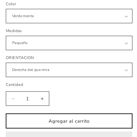
oferta
Color
Medidas
ORIENTACION
Cantidad
Reducir
Aumentar
cantidad
cantidad
para
para
vinilo
vinilo
Agregar al carrito
bebe
bebe
oso
oso