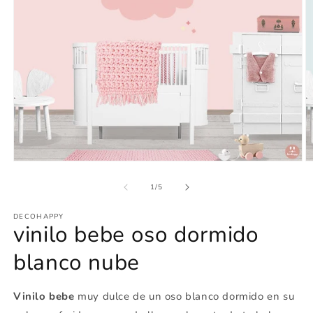
Abrir
Ab
elemento
e
multimedia
m
de
1
/
5
1
2
en
e
DECOHAPPY
una
u
vinilo bebe oso dormido
ventana
v
modal
m
blanco nube
Vinilo bebe
muy dulce de un oso blanco dormido en su