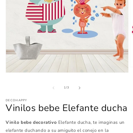
Ab
e
Abrir
m
elemento
2
multimedia
e
de
1
1
/
3
u
en
v
una
m
DECOHAPPY
ventana
Vinilos bebe Elefante ducha
modal
Vinilo bebe decorativo
Elefante ducha, te imaginas un
elefante duchando a su amiguito el conejo en la