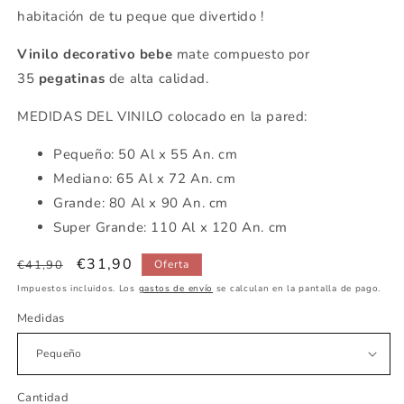
habitación de tu peque que divertido !
Vinilo decorativo bebe
mate compuesto por
35
pegatinas
de alta calidad.
MEDIDAS DEL VINILO colocado en la pared:
Pequeño: 50 Al x 55 An. cm
Mediano: 65 Al x 72 An. cm
Grande: 80 Al x 90 An. cm
Super Grande: 110 Al x 120 An. cm
Precio
Precio
€31,90
€41,90
Oferta
habitual
de
Impuestos incluidos. Los
gastos de envío
se calculan en la pantalla de pago.
oferta
Medidas
Cantidad