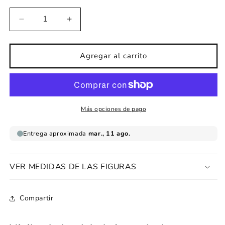
Reducir
Aumentar
cantidad
cantidad
para
para
Vinilos
Vinilos
Agregar al carrito
bebe
bebe
Elefante
Elefante
ducha
ducha
Más opciones de pago
VER MEDIDAS DE LAS FIGURAS
Compartir