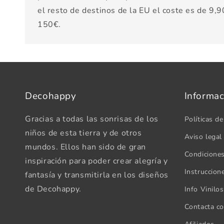
el resto de destinos de la EU el coste es de 9,90
150€.
Decohappy
Informac
Gracias a todas las sonrisas de los
Políticas de
niños de esta tierra y de otros
Aviso legal
mundos. Ellos han sido de gran
Condicione
inspiración para poder crear alegría y
Instruccion
fantasía y transmitirla en los diseños
de Decohappy.
Info Vinilo
Contacta c