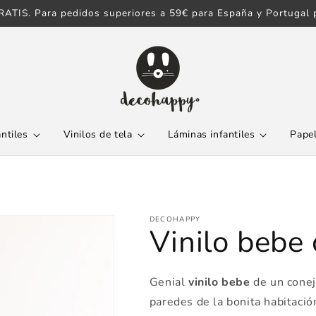
ATIS. Para pedidos superiores a 59€ para España y Portugal p
antiles
Vinilos de tela
Láminas infantiles
Papel
DECOHAPPY
Vinilo bebe
Genial
vinilo bebe
de un conej
paredes de la bonita habitación