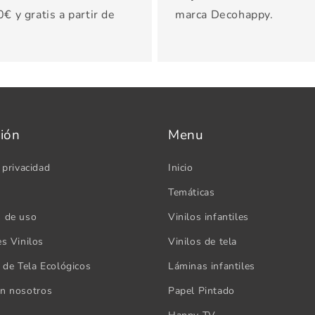
€ y gratis a partir de
marca Decohappy.
ión
Menu
 privacidad
Inicio
Temáticas
s de uso
Vinilos infantiles
es Vinilos
Vinilos de tela
s de Tela Ecológicos
Láminas infantiles
on nosotros
Papel Pintado