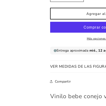
cantidad
cantidad
para
para
Vinilo
Vinilo
Agregar al 
bebe
bebe
conejo
conejo
vespa
vespa
Más opciones
VER MEDIDAS DE LAS FIGUR
Compartir
Vinilo bebe conejo 