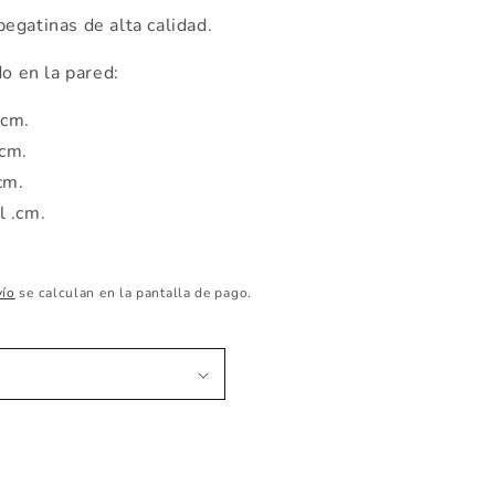
gatinas de alta calidad.
o en la pared:
.cm.
.cm.
cm.
l .cm.
vío
se calculan en la pantalla de pago.