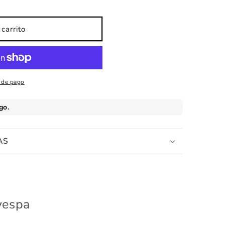
carrito
 de pago
AS
vespa