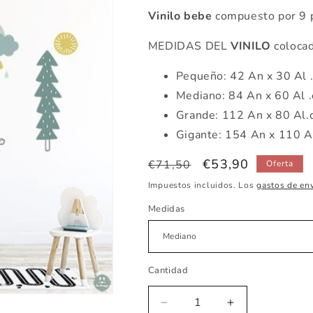
Vinilo bebe
compuesto por 9 pe
MEDIDAS DEL
VINILO
colocad
Pequeño: 42 An x 30 Al 
Mediano: 84 An x 60 Al 
Grande: 112 An x 80 Al.
Gigante: 154 An x 110 A
Precio
Precio
€53,90
€71,50
Oferta
habitual
de
Impuestos incluidos. Los
gastos de en
oferta
Medidas
Cantidad
Reducir
Aumentar