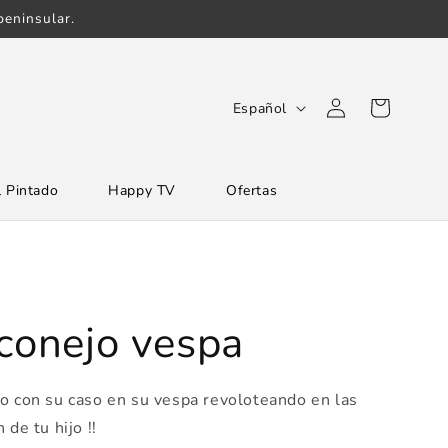
eninsular.
Iniciar
I
Carrito
Español
sesión
d
i
 Pintado
Happy TV
Ofertas
o
m
a
 conejo vespa
o con su caso en su vespa revoloteando en las
 de tu hijo !!