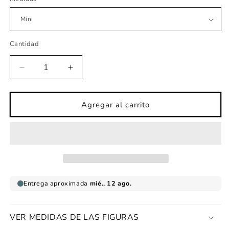
Cantidad
Reducir
Aumentar
cantidad
cantidad
para
para
Vinilo
Vinilo
Agregar al carrito
bebe
bebe
Animales
Animales
bebes
bebes
del
del
bosque
bosque
VER MEDIDAS DE LAS FIGURAS