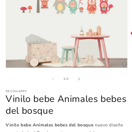
Ab
e
m
2
e
u
Abrir
v
elemento
m
multimedia
de
1
/
3
1
en
DECOHAPPY
una
Vinilo bebe Animales bebes
ventana
modal
del bosque
Vinilo bebe Animales bebes del bosque
nuevo diseño