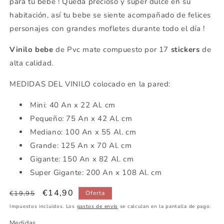
para tu bebe ! Queda precioso y super dulce en su
habitación, así tu bebe se siente acompañado de felices
personajes con grandes mofletes durante todo el día !
Vinilo bebe
de Pvc mate compuesto por 17
stickers
de
alta calidad.
MEDIDAS DEL VINILO colocado en la pared:
Mini: 40 An x 22 Al. cm
Pequeño: 75 An x 42 Al. cm
Mediano: 100 An x 55 Al. cm
Grande: 125 An x 70 Al. cm
Gigante: 150 An x 82 Al. cm
Super Gigante: 200 An x 108 Al. cm
Precio
Precio
€14,90
€19,95
Oferta
habitual
de
Impuestos incluidos. Los
gastos de envío
se calculan en la pantalla de pago.
oferta
Medidas