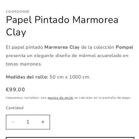
2
en
e
una
COORDONNÉ
u
ventana
Papel Pintado Marmorea
v
modal
m
Clay
El papel pintado
Marmorea Clay
de la colección
Pompei
presenta un elegante diseño de mármol acuarelado en
tonos marrones.
Medidas del rollo:
50 cm x 1000 cm.
Precio
€99,00
habitual
Impuestos incluidos. Los
gastos de envío
se calculan en la pantalla de pago.
Cantidad
Reducir
Aumentar
cantidad
cantidad
para
para