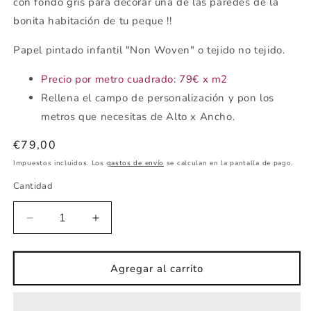
con fondo gris para decorar una de las paredes de la
bonita habitación de tu peque !!
Papel pintado infantil "Non Woven" o tejido no tejido.
Precio por metro cuadrado: 79€ x m2
Rellena el campo de personalización y pon los
metros que necesitas de Alto x Ancho.
Precio
€79,00
habitual
Impuestos incluidos. Los
gastos de envío
se calculan en la pantalla de pago.
Cantidad
Reducir
Aumentar
cantidad
cantidad
para
para
Mural
Mural
Agregar al carrito
de
de
pared
pared