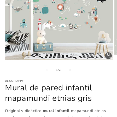
Ab
e
Abrir
m
elemento
2
multimedia
de
1
/
2
e
1
u
en
v
DECOHAPPY
una
m
Mural de pared infantil
ventana
modal
mapamundi etnias gris
Original y didáctico
mural infantil
mapamundi etnias