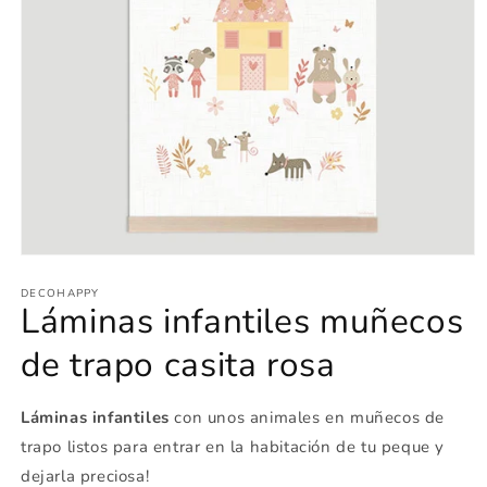
Abrir
elemento
multimedia
DECOHAPPY
Láminas infantiles muñecos
1
en
una
de trapo casita rosa
ventana
modal
Láminas infantiles
con unos animales en muñecos de
trapo listos para entrar en la habitación de tu peque y
dejarla preciosa!