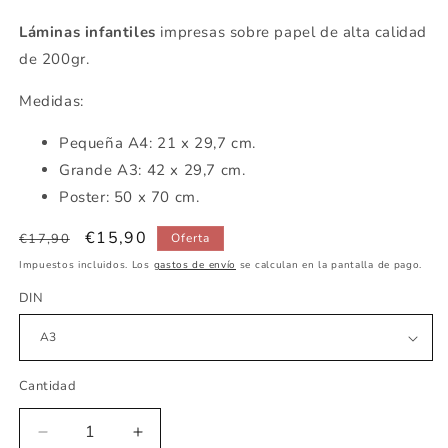
Láminas infantiles
impresas sobre papel de alta calidad
de 200gr.
Medidas:
Pequeña A4: 21 x 29,7 cm.
Grande A3: 42 x 29,7 cm.
Poster: 50 x 70 cm.
Precio
Precio
€15,90
€17,90
Oferta
habitual
de
Impuestos incluidos. Los
gastos de envío
se calculan en la pantalla de pago.
oferta
DIN
Cantidad
Reducir
Aumentar