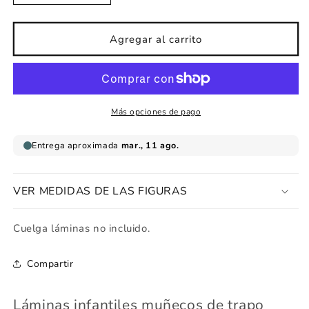
cantidad
cantidad
para
para
Láminas
Láminas
Agregar al carrito
infantiles
infantiles
muñecos
muñecos
de
de
trapo
trapo
casita
casita
Más opciones de pago
rosa
rosa
VER MEDIDAS DE LAS FIGURAS
Cuelga láminas no incluido.
Compartir
Láminas infantiles muñecos de trapo