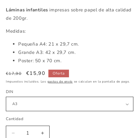
Láminas infantiles
impresas sobre papel de alta calidad
de 200gr.
Medidas:
Pequeña A4: 21 x 29,7 cm.
Grande A3: 42 x 29,7 cm.
Poster: 50 x 70 cm.
Precio
Precio
€15,90
€17,90
Oferta
habitual
de
Impuestos incluidos. Los
gastos de envío
se calculan en la pantalla de pago.
oferta
DIN
Cantidad
Reducir
Aumentar