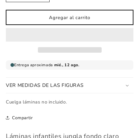
cantidad
cantidad
para
para
Láminas
Láminas
Agregar al carrito
infantiles
infantiles
jungla
jungla
fondo
fondo
claro
claro
VER MEDIDAS DE LAS FIGURAS
Cuelga láminas no incluido.
Compartir
Láminas infantiles jungla fondo claro