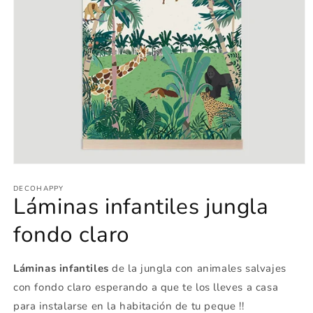
Abrir
elemento
multimedia
DECOHAPPY
Láminas infantiles jungla
1
en
una
fondo claro
ventana
modal
Láminas infantiles
de la jungla con animales salvajes
con fondo claro esperando a que te los lleves a casa
para instalarse en la habitación de tu peque !!