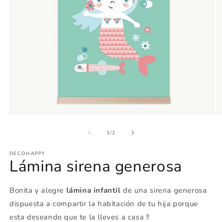
Abrir
Ab
elemento
e
multimedia
m
de
1
/
2
1
2
en
e
DECOHAPPY
una
u
Lámina sirena generosa
ventana
v
modal
m
Bonita y alegre
lámina infantil
de una sirena generosa
dispuesta a compartir la habitación de tu hija porque
esta deseando que te la lleves a casa !!