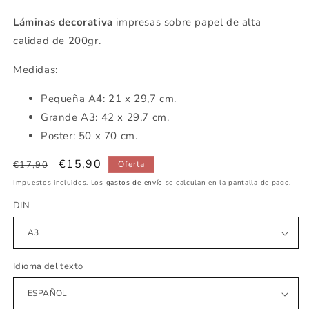
Láminas decorativa
impresas sobre papel de alta
calidad de 200gr.
Medidas:
Pequeña
A4: 21 x 29,7 cm.
Grande A3: 42 x 29,7 cm.
Poster: 50 x 70 cm.
Precio
Precio
€15,90
€17,90
Oferta
habitual
de
Impuestos incluidos. Los
gastos de envío
se calculan en la pantalla de pago.
oferta
DIN
Idioma del texto