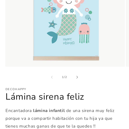
Abrir
Ab
elemento
e
multimedia
m
de
1
/
2
1
2
en
e
DECOHAPPY
una
u
Lámina sirena feliz
ventana
v
modal
m
Encantadora
lámina infantil
de una sirena muy feliz
porque va a compartir habitación con tu hija ya que
tienes muchas ganas de que te la quedes !!