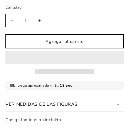
Cantidad
Reducir
Aumentar
cantidad
cantidad
para
para
Lámina
Lámina
Agregar al carrito
sirena
sirena
feliz
feliz
VER MEDIDAS DE LAS FIGURAS
Cuelga láminas no incluido.