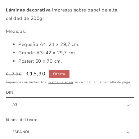
Láminas decorativa
impresas sobre papel de alta
calidad de 200gr.
Medidas:
Pequeña
A4: 21 x 29,7 cm.
Grande A3: 42 x 29,7 cm.
Poster: 50 x 70 cm.
Precio
Precio
€15,90
€17,90
Oferta
habitual
de
Impuestos incluidos. Los
gastos de envío
se calculan en la pantalla de pago.
oferta
DIN
Idioma del texto