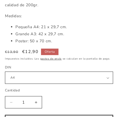
calidad de 200gr.
Medidas:
Pequeña
A4: 21 x 29,7 cm.
Grande A3: 42 x 29,7 cm.
Poster: 50 x 70 cm.
Precio
Precio
€12,90
€13,90
Oferta
habitual
de
Impuestos incluidos. Los
gastos de envío
se calculan en la pantalla de pago.
oferta
DIN
Cantidad
Reducir
Aumentar
cantidad
cantidad
para
para