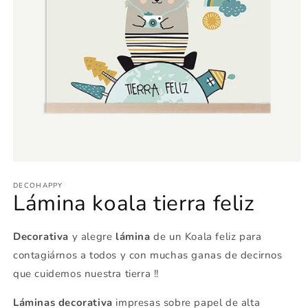
Abrir
elemento
multimedia
DECOHAPPY
Lámina koala tierra feliz
1
en
una
ventana
Decorativa
y alegre
lámina
de un Koala feliz para
modal
contagiárnos a todos y con muchas ganas de decirnos
que cuidemos nuestra tierra !!
Láminas decorativa
impresas sobre papel de alta