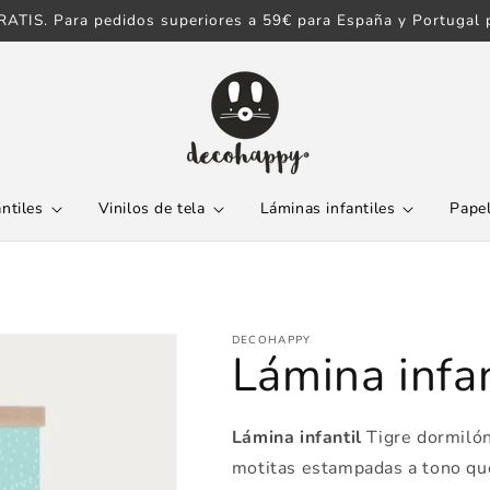
ATIS. Para pedidos superiores a 59€ para España y Portugal p
antiles
Vinilos de tela
Láminas infantiles
Papel
DECOHAPPY
Lámina infan
Lámina infantil
Tigre dormilón
motitas estampadas a tono que