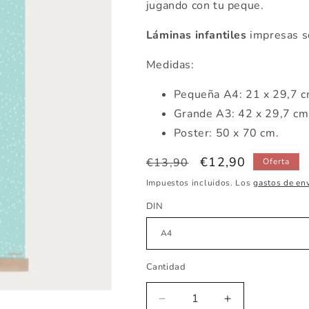
jugando con tu peque.
Láminas infantiles
impresas s
Medidas:
Pequeña A4: 21 x 29,7 
Grande A3: 42 x 29,7 c
Poster: 50 x 70 cm.
Precio
Precio
€12,90
€13,90
Oferta
habitual
de
Impuestos incluidos. Los
gastos de en
oferta
DIN
Cantidad
Reducir
Aumentar