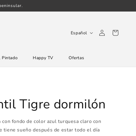
eninsular.
Iniciar
I
Carrito
Español
sesión
d
i
 Pintado
Happy TV
Ofertas
o
m
a
til Tigre dormilón
 con fondo de color azul turquesa claro con
 tiene sueño después de estar todo el día