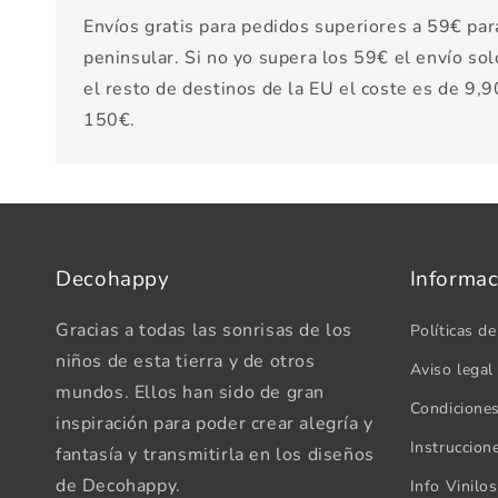
Envíos gratis para pedidos superiores a 59€ par
peninsular. Si no yo supera los 59€ el envío sol
el resto de destinos de la EU el coste es de 9,90
150€.
Decohappy
Informac
Gracias a todas las sonrisas de los
Políticas de
niños de esta tierra y de otros
Aviso legal
mundos. Ellos han sido de gran
Condicione
inspiración para poder crear alegría y
Instruccion
fantasía y transmitirla en los diseños
de Decohappy.
Info Vinilo