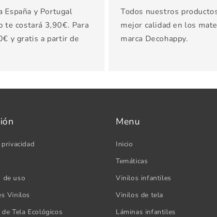
a España y Portugal
Todos nuestros productos 
o te costará 3,90€. Para
mejor calidad en los mater
€ y gratis a partir de
marca Decohappy.
ión
Menu
 privacidad
Inicio
Temáticas
s de uso
Vinilos infantiles
es Vinilos
Vinilos de tela
s de Tela Ecológicos
Láminas infantiles