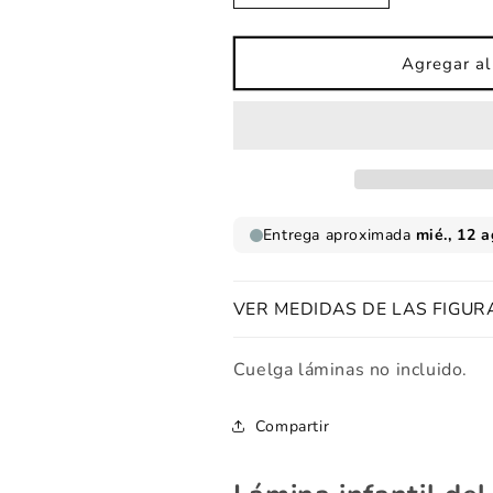
cantidad
cantidad
para
para
Lámina
Lámina
Agregar al 
infantil
infantil
Tigre
Tigre
dormilón
dormilón
VER MEDIDAS DE LAS FIGUR
Cuelga láminas no incluido.
Compartir