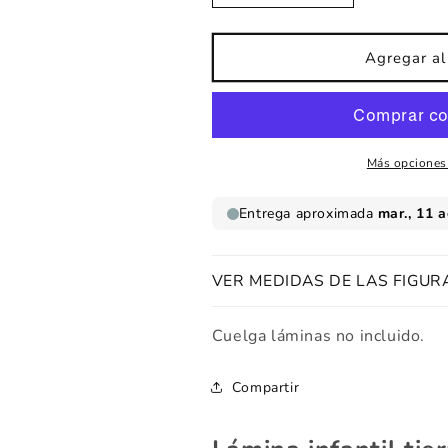
cantidad
cantidad
para
para
Lámina
Lámina
Agregar al 
infantil
infantil
Tierra
Tierra
feliz
feliz
Más opciones
VER MEDIDAS DE LAS FIGUR
Cuelga láminas no incluido.
Compartir