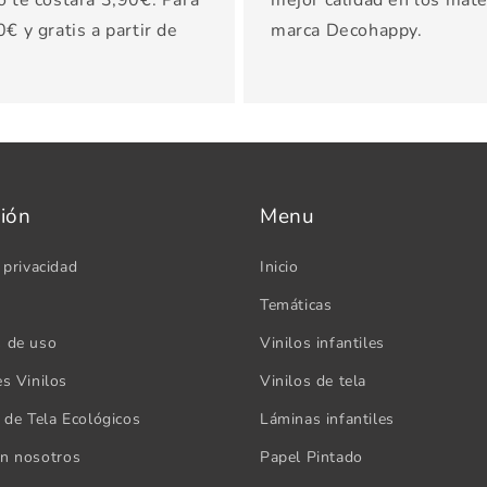
o te costará 3,90€. Para
mejor calidad en los mater
€ y gratis a partir de
marca Decohappy.
ión
Menu
 privacidad
Inicio
Temáticas
s de uso
Vinilos infantiles
es Vinilos
Vinilos de tela
s de Tela Ecológicos
Láminas infantiles
on nosotros
Papel Pintado