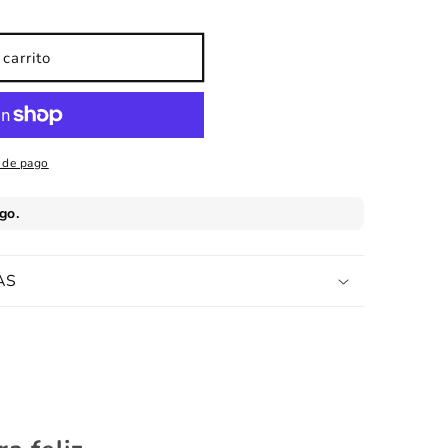
carrito
 de pago
AS