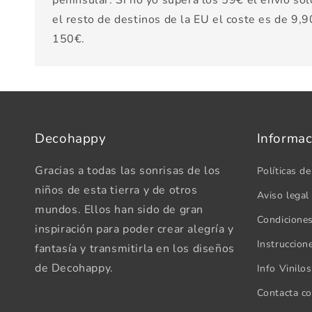
peninsular. Si no yo supera los 59€ el envío sol
el resto de destinos de la EU el coste es de 9,90
150€.
Decohappy
Informac
Gracias a todas las sonrisas de los
Políticas de
niños de esta tierra y de otros
Aviso legal
mundos. Ellos han sido de gran
Condicione
inspiración para poder crear alegría y
Instruccion
fantasía y transmitirla en los diseños
de Decohappy.
Info Vinilo
Contacta c