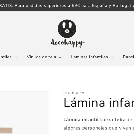
ATIS. Para pedidos superiores a 59€ para España y Portugal p
antiles
Vinilos de tela
Láminas infantiles
Papel
DECOHAPPY
Lámina infant
Lámina infantil tierra feliz
de 
alegres personajes que viven 