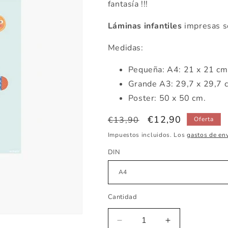
fantasía !!!
Láminas infantiles
impresas s
Medidas:
Pequeña:
A4: 21 x 21 c
Grande A3: 29,7 x 29,7 
Poster: 50 x 50 cm.
Precio
Precio
€12,90
€13,90
Oferta
habitual
de
Impuestos incluidos. Los
gastos de en
oferta
DIN
Cantidad
Reducir
Aumentar