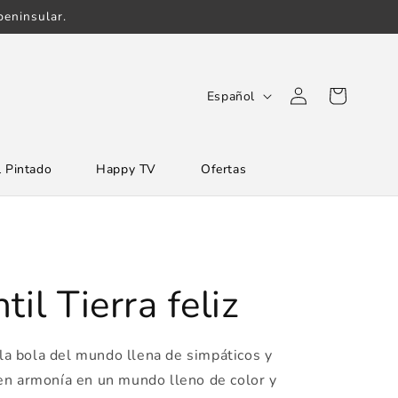
eninsular.
Iniciar
I
Carrito
Español
sesión
d
i
 Pintado
Happy TV
Ofertas
o
m
a
il Tierra feliz
la bola del mundo llena de simpáticos y
en armonía en un mundo lleno de color y