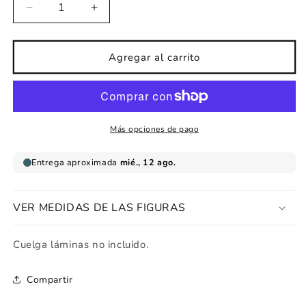
Reducir
Aumentar
cantidad
cantidad
para
para
Lámina
Lámina
Agregar al carrito
infantil
infantil
Soy
Soy
la
la
bebe
bebe
más
más
Más opciones de pago
guapa
guapa
del
del
mundo
mundo
VER MEDIDAS DE LAS FIGURAS
Cuelga láminas no incluido.
Compartir