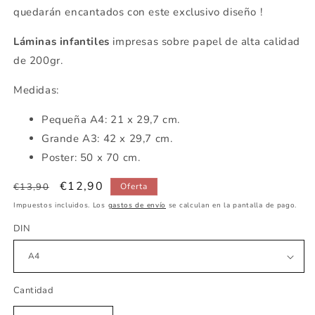
quedarán encantados con este exclusivo diseño !
Láminas infantiles
impresas sobre papel de alta calidad
de 200gr.
Medidas:
Pequeña
A4: 21 x 29,7 cm.
Grande A3: 42 x 29,7 cm.
Poster: 50 x 70 cm.
Precio
Precio
€12,90
€13,90
Oferta
habitual
de
Impuestos incluidos. Los
gastos de envío
se calculan en la pantalla de pago.
oferta
DIN
Cantidad