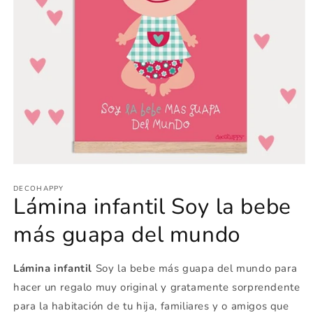
Abrir
elemento
multimedia
DECOHAPPY
Lámina infantil Soy la bebe
1
en
una
más guapa del mundo
ventana
modal
Lámina infantil
Soy la bebe más guapa del mundo para
hacer un regalo muy original y gratamente sorprendente
para la habitación de tu hija, familiares y o amigos que