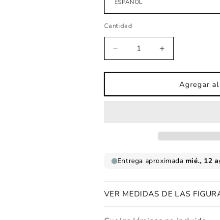
Cantidad
Reducir
Aumentar
cantidad
cantidad
para
para
Lámina
Lámina
Agregar al 
infantil
infantil
sleep
sleep
under
under
the
the
stars
stars
rosa
rosa
VER MEDIDAS DE LAS FIGUR