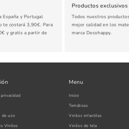
Productos exclusivo
a España y Portugal
Todos nuestros productos 
o te costará 3,90€. Para
mejor calidad en los mater
€ y gratis a partir de
marca Decohappy.
ión
Menu
 privacidad
Inicio
Temáticas
s de uso
Vinilos infantiles
es Vinilos
Vinilos de tela