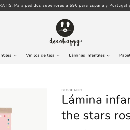
ATIS. Para pedidos superiores a 59€ para España y Portugal p
antiles
Vinilos de tela
Láminas infantiles
Papel
DECOHAPPY
Lámina infan
the stars ro