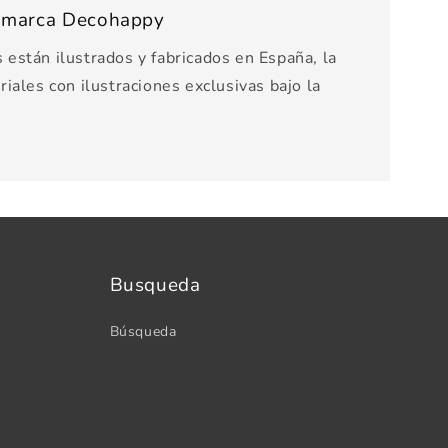
s marca Decohappy
están ilustrados y fabricados en España, la
iales con ilustraciones exclusivas bajo la
Busqueda
Búsqueda