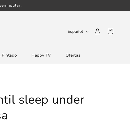
eninsular.
Iniciar
I
Carrito
Español
sesión
d
i
 Pintado
Happy TV
Ofertas
o
m
a
til sleep under
sa