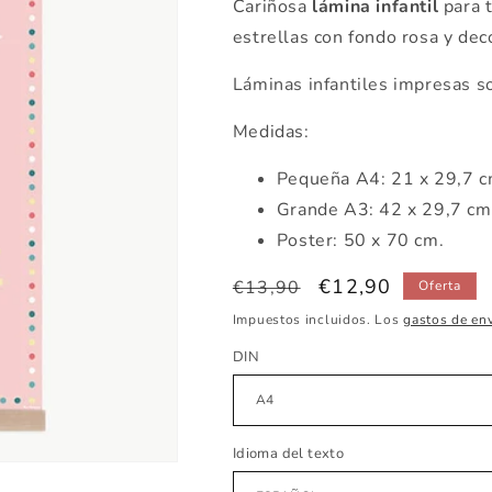
Cariñosa
lámina infantil
para 
estrellas con fondo rosa y deco
Láminas infantiles impresas s
Medidas:
Pequeña A4: 21 x 29,7 
Grande A3: 42 x 29,7 c
Poster: 50 x 70 cm.
Precio
Precio
€12,90
€13,90
Oferta
habitual
de
Impuestos incluidos. Los
gastos de en
oferta
DIN
Idioma del texto