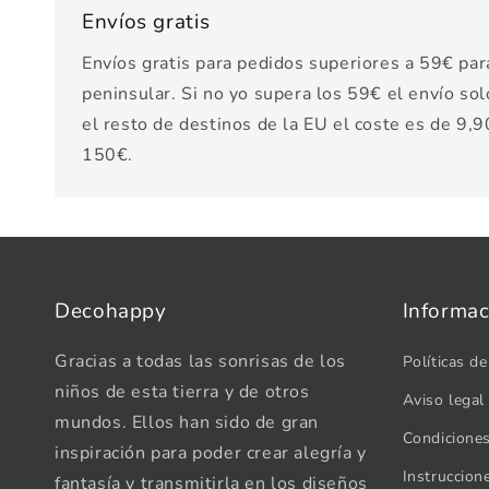
Envíos gratis
Envíos gratis para pedidos superiores a 59€ par
peninsular. Si no yo supera los 59€ el envío sol
el resto de destinos de la EU el coste es de 9,90
150€.
Decohappy
Informac
Gracias a todas las sonrisas de los
Políticas de
niños de esta tierra y de otros
Aviso legal
mundos. Ellos han sido de gran
Condicione
inspiración para poder crear alegría y
Instruccion
fantasía y transmitirla en los diseños