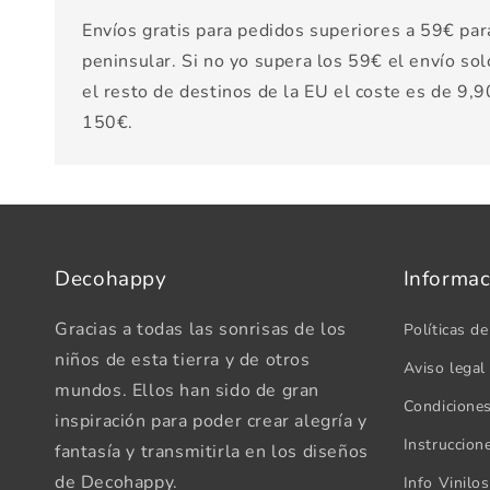
Envíos gratis para pedidos superiores a 59€ par
peninsular. Si no yo supera los 59€ el envío sol
el resto de destinos de la EU el coste es de 9,90
150€.
Decohappy
Informac
Gracias a todas las sonrisas de los
Políticas de
niños de esta tierra y de otros
Aviso legal
mundos. Ellos han sido de gran
Condicione
inspiración para poder crear alegría y
Instruccion
fantasía y transmitirla en los diseños
de Decohappy.
Info Vinilo