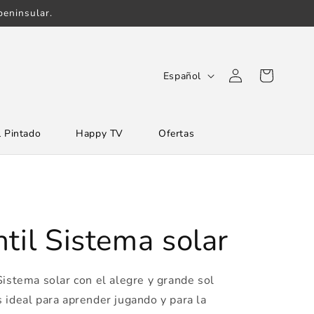
eninsular.
Iniciar
I
Carrito
Español
sesión
d
i
 Pintado
Happy TV
Ofertas
o
m
a
til Sistema solar
Sistema solar con el alegre y grande sol
 ideal para aprender jugando y para la