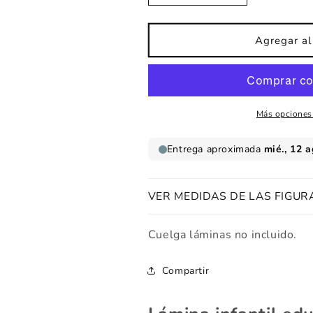
cantidad
cantidad
para
para
Lámina
Lámina
Agregar al 
infantil
infantil
Sistema
Sistema
solar
solar
Más opciones
VER MEDIDAS DE LAS FIGUR
Cuelga láminas no incluido.
Compartir