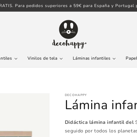
ATIS. Para pedidos superiores a 59€ para España y Portugal p
antiles
Vinilos de tela
Láminas infantiles
Papel
DECOHAPPY
Lámina infan
Didáctica lámina infantil del
seguido por todos los planetas