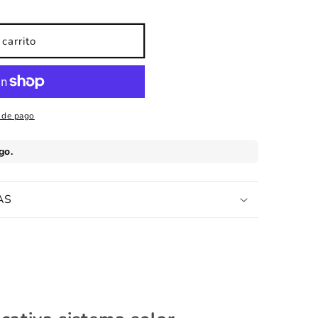
carrito
 de pago
AS