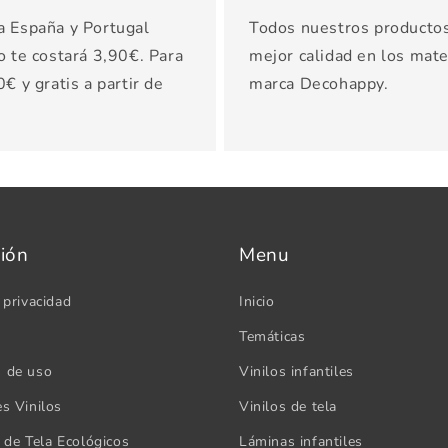
a España y Portugal
Todos nuestros productos 
o te costará 3,90€. Para
mejor calidad en los mater
€ y gratis a partir de
marca Decohappy.
ión
Menu
 privacidad
Inicio
Temáticas
s de uso
Vinilos infantiles
es Vinilos
Vinilos de tela
s de Tela Ecológicos
Láminas infantiles