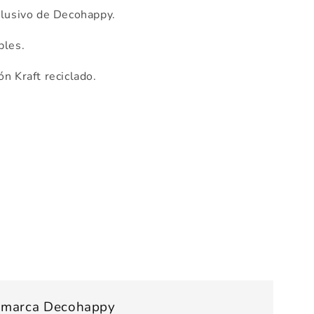
lusivo de Decohappy.
bles.
n Kraft reciclado.
s marca Decohappy