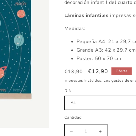
decoración infantil del cuarto 
Láminas infantiles
impresas s
Medidas:
Pequeña A4: 21 x 29,7 
Grande A3: 42 x 29,7 c
Poster: 50 x 70 cm.
Precio
Precio
€12,90
€13,90
Oferta
habitual
de
Impuestos incluidos. Los
gastos de en
oferta
DIN
Cantidad
Reducir
Aumentar