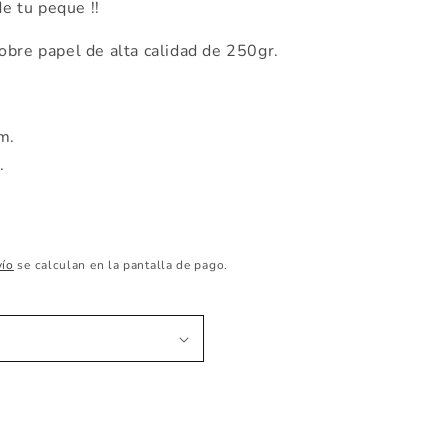
de tu peque !!
obre papel de alta calidad de 250gr.
cm.
m.
vío
se calculan en la pantalla de pago.