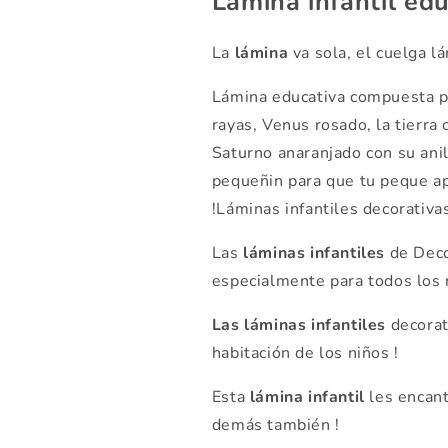
Lámina infantil edu
La
lámina
va sola, el cuelga l
Lámina educativa compuesta p
rayas, Venus rosado, la tierra 
Saturno anaranjado con su ani
pequeñin para que tu peque ap
!Láminas infantiles decorativa
Las
láminas infantiles
de Deco
especialmente para todos los n
Las láminas infantiles
decorat
habitación de los niños !
Esta
lámina infantil
les encant
demás también !