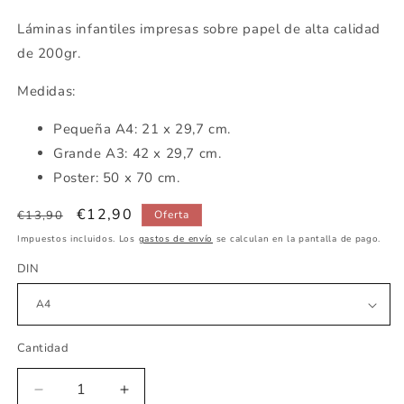
Láminas infantiles impresas sobre papel de alta calidad
de 200gr.
Medidas:
Pequeña A4: 21 x 29,7 cm.
Grande A3: 42 x 29,7 cm.
Poster: 50 x 70 cm.
Precio
Precio
€12,90
€13,90
Oferta
habitual
de
Impuestos incluidos. Los
gastos de envío
se calculan en la pantalla de pago.
oferta
DIN
Cantidad
Reducir
Aumentar