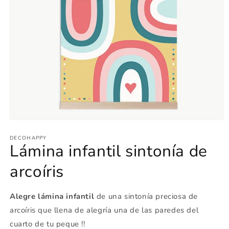
Abrir
elemento
multimedia
DECOHAPPY
Lámina infantil sintonía de
1
en
una
arcoíris
ventana
modal
Alegre lámina infantil
de una sintonía preciosa de
arcoíris que llena de alegría una de las paredes del
cuarto de tu peque !!