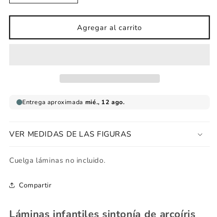
cantidad
cantidad
para
para
Lámina
Lámina
Agregar al carrito
infantil
infantil
sintonía
sintonía
de
de
arcoíris
arcoíris
VER MEDIDAS DE LAS FIGURAS
Cuelga láminas no incluido.
Compartir
Láminas infantiles sintonía de arcoíris