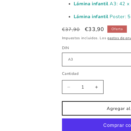
Lámina infantil
A3: 42 x
Lámina infantil
Poster: 
Precio
Precio
€33,90
€37,90
Oferta
habitual
de
Impuestos incluidos. Los
gastos de en
oferta
DIN
Cantidad
Reducir
Aumentar
cantidad
cantidad
para
para
Lámina
Lámina
Agregar al 
infantil
infantil
personaje
personaje
Duende
Duende