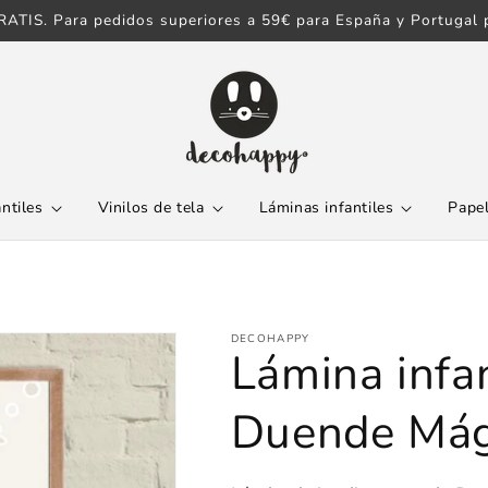
ATIS. Para pedidos superiores a 59€ para España y Portugal p
antiles
Vinilos de tela
Láminas infantiles
Papel
DECOHAPPY
Lámina infan
Duende Mág