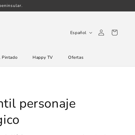
eninsular.
Iniciar
I
Carrito
Español
sesión
d
i
 Pintado
Happy TV
Ofertas
o
m
a
til personaje
ico