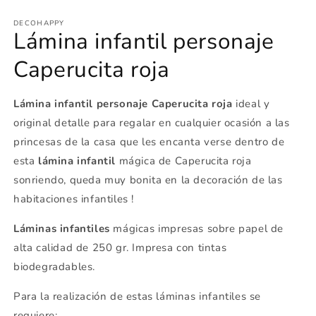
2
e
DECOHAPPY
u
Lámina infantil personaje
v
m
Caperucita roja
Lámina infantil personaje Caperucita roja
ideal y
original detalle para regalar en cualquier ocasión a las
princesas de la casa que les encanta verse dentro de
esta
lámina infantil
mágica de Caperucita roja
sonriendo, queda muy bonita en la decoración de las
habitaciones infantiles !
Láminas infantiles
mágicas impresas sobre papel de
alta calidad de 250 gr. Impresa con tintas
biodegradables.
Para la realización de
estas láminas infantiles se
requiere: