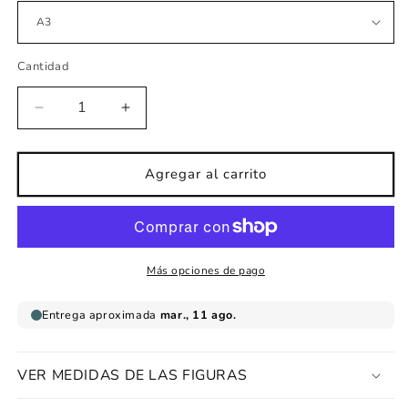
Cantidad
Reducir
Aumentar
cantidad
cantidad
para
para
Lámina
Lámina
Agregar al carrito
infantil
infantil
personaje
personaje
Caperucita
Caperucita
roja
roja
Más opciones de pago
VER MEDIDAS DE LAS FIGURAS