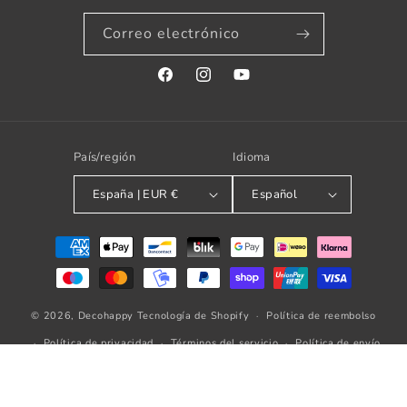
Correo electrónico
Facebook
Instagram
YouTube
País/región
Idioma
España | EUR €
Español
Formas
de
pago
© 2026,
Decohappy
Tecnología de Shopify
Política de reembolso
Política de privacidad
Términos del servicio
Política de envío
Información de contacto
Aviso legal