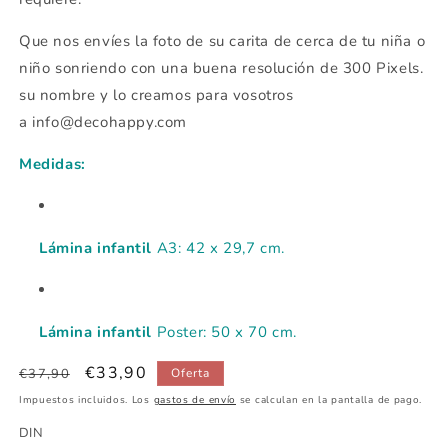
Que nos envíes la foto de su carita de cerca de tu niña o
niño sonriendo con una buena resolución de 300 Pixels.
su nombre y lo creamos para vosotros
a info@decohappy.com
Medidas:
Lámina infantil
A3: 42 x 29,7 cm.
Lámina infantil
Poster: 50 x 70 cm.
Precio
Precio
€33,90
€37,90
Oferta
habitual
de
Impuestos incluidos. Los
gastos de envío
se calculan en la pantalla de pago.
oferta
DIN