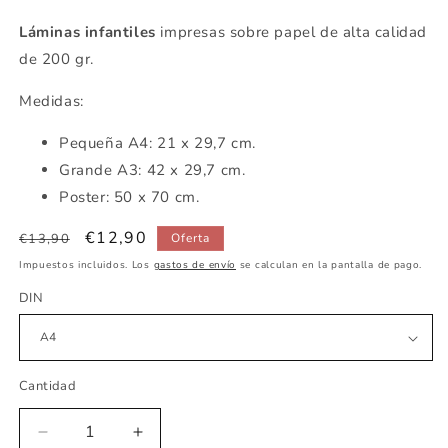
Láminas infantiles
impresas sobre papel de alta calidad
de 200 gr.
Medidas:
Pequeña A4: 21 x 29,7 cm.
Grande A3: 42 x 29,7 cm.
Poster: 50 x 70 cm.
Precio
Precio
€12,90
€13,90
Oferta
habitual
de
Impuestos incluidos. Los
gastos de envío
se calculan en la pantalla de pago.
oferta
DIN
Cantidad
Reducir
Aumentar