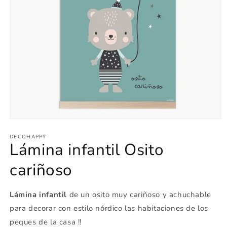
Abrir
elemento
multimedia
DECOHAPPY
Lámina infantil Osito
1
en
una
cariñoso
ventana
modal
Lámina infantil
de un osito muy cariñoso y achuchable
para decorar con estilo nórdico las habitaciones de los
peques de la casa !!