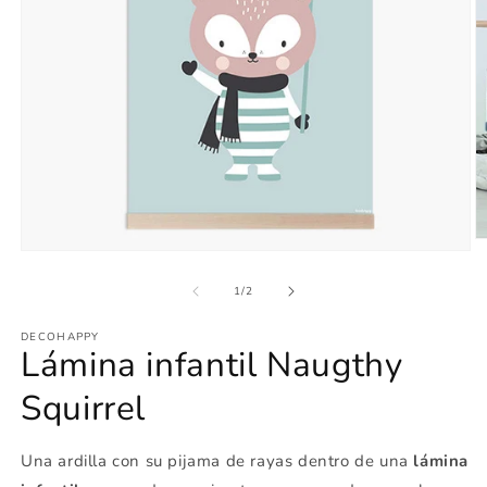
Ab
Abrir
e
elemento
m
multimedia
de
1
/
2
2
1
e
en
u
DECOHAPPY
una
v
Lámina infantil Naugthy
ventana
m
modal
Squirrel
Una ardilla con su pijama de rayas dentro de una
lámina