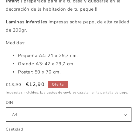
infantil
preparada para ir a tu casa y quedarse en la
decoración de la habitación de tu peque !!
Láminas infantiles
impresas sobre papel de alta calidad
de 200gr.
Medidas:
Pequeña
A4: 21 x 29,7 cm.
Grande A3: 42 x 29,7 cm.
Poster: 50 x 70 cm.
Precio
Precio
€12,90
€13,90
Oferta
habitual
de
Impuestos incluidos. Los
gastos de envío
se calculan en la pantalla de pago.
oferta
DIN
Cantidad