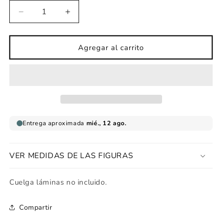
Reducir
Aumentar
cantidad
cantidad
para
para
Lámina
Lámina
Agregar al carrito
infantil
infantil
Naugthy
Naugthy
Squirrel
Squirrel
VER MEDIDAS DE LAS FIGURAS
Cuelga láminas no incluido.
Compartir