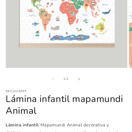
Abrir
Ab
elemento
e
multimedia
m
de
1
/
2
1
2
en
e
DECOHAPPY
una
u
Lámina infantil mapamundi
ventana
v
modal
m
Animal
Lámina infantil
Mapamundi Animal decorativa y