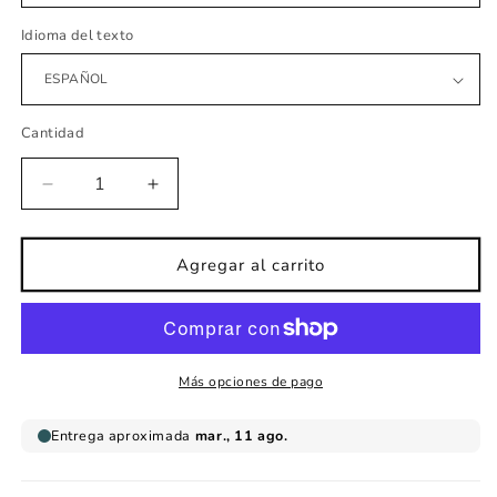
Idioma del texto
Cantidad
Reducir
Aumentar
cantidad
cantidad
para
para
Lámina
Lámina
Agregar al carrito
infantil
infantil
mapamundi
mapamundi
Animal
Animal
Más opciones de pago