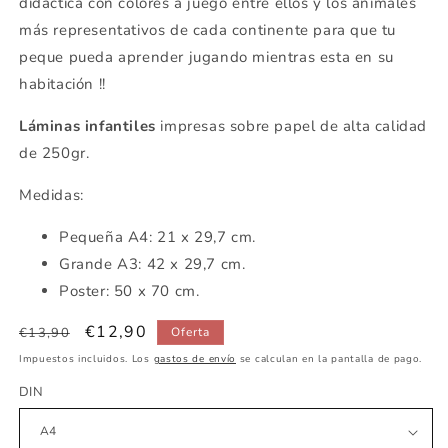
didáctica con colores a juego entre ellos y los animales
más representativos de cada continente para que tu
peque pueda aprender jugando mientras esta en su
habitación !!
Láminas infantiles
impresas sobre papel de alta calidad
de 250gr.
Medidas:
Pequeña
A4: 21 x 29,7 cm.
Grande A3: 42 x 29,7 cm.
Poster: 50 x 70 cm.
Precio
Precio
€12,90
€13,90
Oferta
habitual
de
Impuestos incluidos. Los
gastos de envío
se calculan en la pantalla de pago.
oferta
DIN