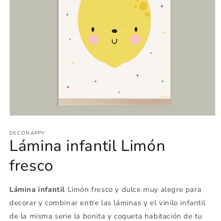
Abrir
elemento
multimedia
DECOHAPPY
Lámina infantil Limón
1
en
una
fresco
ventana
modal
Lámina infantil
Limón fresco y dulce muy alegre para
decorar y combinar entre las láminas y el vinilo infantil
de la misma serie la bonita y coqueta habitación de tu