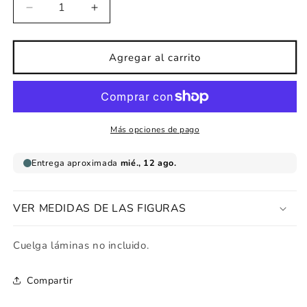
Reducir
Aumentar
cantidad
cantidad
para
para
Lámina
Lámina
Agregar al carrito
infantil
infantil
Limón
Limón
fresco
fresco
Más opciones de pago
VER MEDIDAS DE LAS FIGURAS
Cuelga láminas no incluido.
Compartir