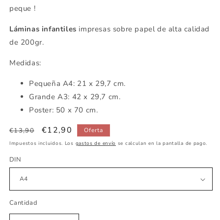
peque !
Láminas infantiles
impresas sobre papel de alta calidad
de 200gr.
Medidas:
Pequeña A4: 21 x 29,7 cm.
Grande A3: 42 x 29,7 cm.
Poster: 50 x 70 cm.
Precio
Precio
€12,90
€13,90
Oferta
habitual
de
Impuestos incluidos. Los
gastos de envío
se calculan en la pantalla de pago.
oferta
DIN
Cantidad