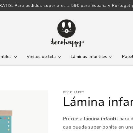
ATIS. Para pedidos superiores a 59€ para España y Portugal p
antiles
Vinilos de tela
Láminas infantiles
Papel
DECOHAPPY
Lámina infan
Preciosa
lámina infantil
para d
que queda super bonita en una 