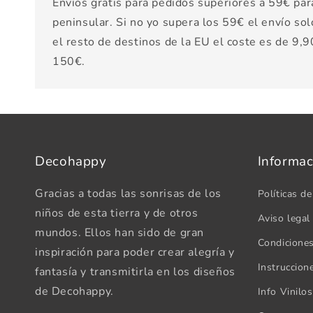
Envíos gratis para pedidos superiores a 59€ par
peninsular. Si no yo supera los 59€ el envío sol
el resto de destinos de la EU el coste es de 9,90
150€.
Decohappy
Informac
Gracias a todas las sonrisas de los
Políticas de
niños de esta tierra y de otros
Aviso legal
mundos. Ellos han sido de gran
Condicione
inspiración para poder crear alegría y
Instruccion
fantasía y transmitirla en los diseños
de Decohappy.
Info Vinilo