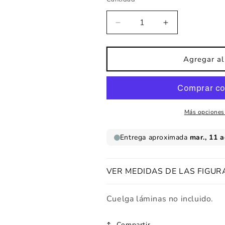
Reducir
Aumentar
cantidad
cantidad
para
para
Lámina
Lámina
Agregar al 
infantil
infantil
i
i
love
love
you
you
Más opciones
VER MEDIDAS DE LAS FIGUR
Cuelga láminas no incluido.
Compartir