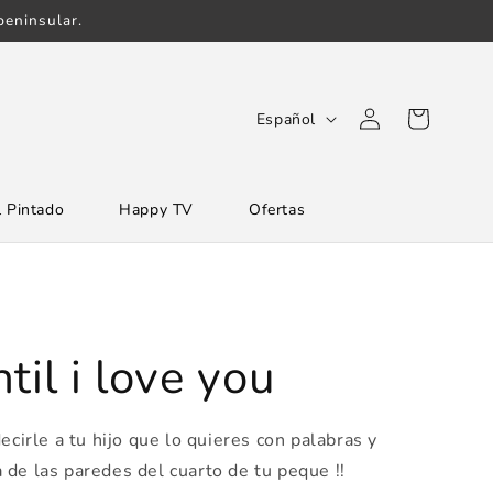
eninsular.
Iniciar
I
Carrito
Español
sesión
d
i
 Pintado
Happy TV
Ofertas
o
m
a
til i love you
ecirle a tu hijo que lo quieres con palabras y
de las paredes del cuarto de tu peque !!