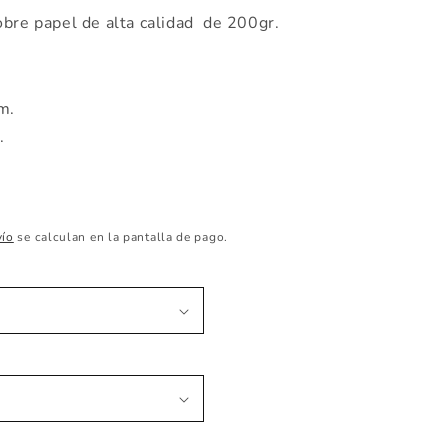
obre papel de alta calidad de 200gr.
cm.
m.
vío
se calculan en la pantalla de pago.