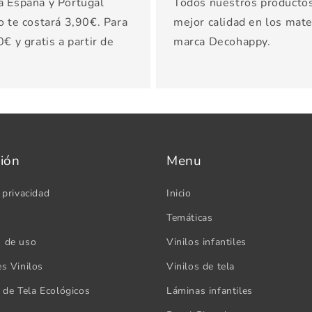
a España y Portugal
Todos nuestros productos 
o te costará 3,90€. Para
mejor calidad en los mater
€ y gratis a partir de
marca Decohappy.
ión
Menu
 privacidad
Inicio
Temáticas
s de uso
Vinilos infantiles
es Vinilos
Vinilos de tela
s de Tela Ecológicos
Láminas infantiles