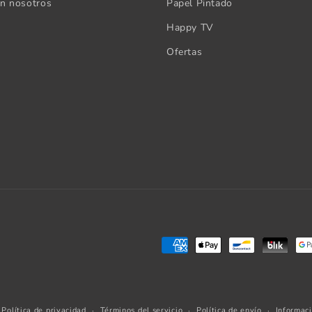
on nosotros
Papel Pintado
Happy TV
Ofertas
Formas
de
pago
Política de privacidad
Términos del servicio
Política de envío
Informac