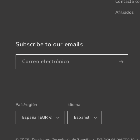
Contacta c
Afiliados
Subscribe to our emails
Correo electrónico
País/región
Idioma
España | EUR €
Español
Política de reembolso
© 2026,
Decohappy
Tecnología de Shopify