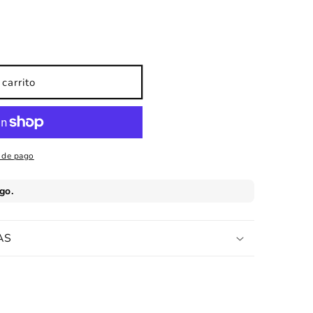
carrito
 de pago
AS