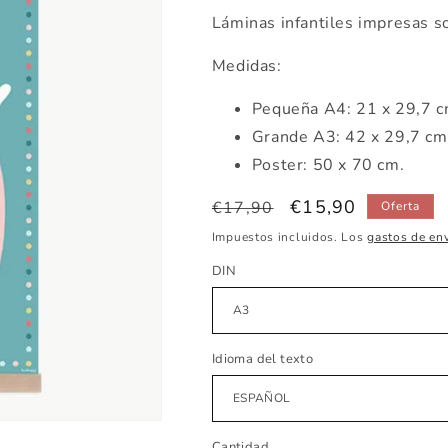
Láminas infantiles impresas s
Medidas:
Pequeña A4: 21 x 29,7 
Grande A3: 42 x 29,7 c
Poster: 50 x 70 cm.
Precio
Precio
€15,90
€17,90
Oferta
habitual
de
Impuestos incluidos. Los
gastos de en
oferta
DIN
Idioma del texto
Cantidad