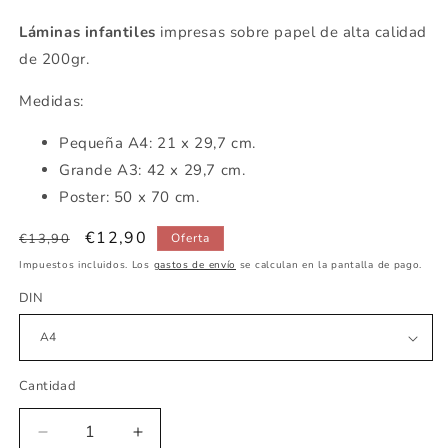
Láminas infantiles
impresas sobre papel de alta calidad
de 200gr.
Medidas:
Pequeña
A4: 21 x 29,7 cm.
Grande A3: 42 x 29,7 cm.
Poster: 50 x 70 cm.
Precio
Precio
€12,90
€13,90
Oferta
habitual
de
Impuestos incluidos. Los
gastos de envío
se calculan en la pantalla de pago.
oferta
DIN
Cantidad
Reducir
Aumentar