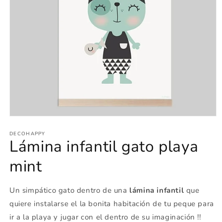
Abrir
elemento
multimedia
DECOHAPPY
Lámina infantil gato playa
1
en
una
mint
ventana
modal
Un simpático gato dentro de una
lámina infantil
que
quiere instalarse el la bonita habitación de tu peque para
ir a la playa y jugar con el dentro de su imaginación !!