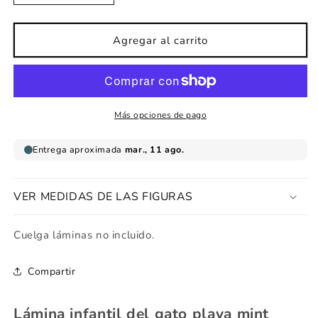
cantidad
cantidad
para
para
Lámina
Lámina
Agregar al carrito
infantil
infantil
gato
gato
playa
playa
mint
mint
Más opciones de pago
VER MEDIDAS DE LAS FIGURAS
Cuelga láminas no incluido.
Compartir
Lámina infantil del gato playa mint