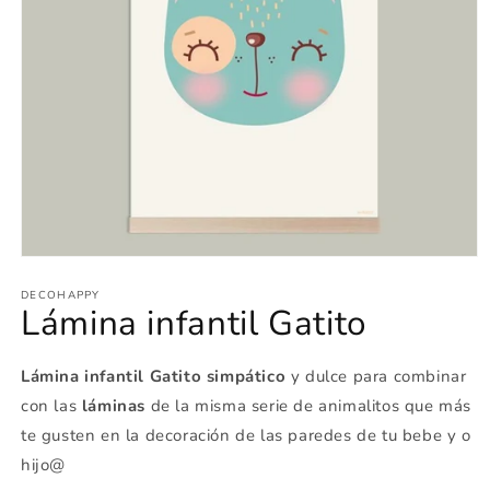
Abrir
elemento
multimedia
DECOHAPPY
Lámina infantil Gatito
1
en
una
ventana
Lámina infantil Gatito simpático
y dulce para combinar
modal
con las
láminas
de la misma serie de animalitos que más
te gusten en la decoración de las paredes de tu bebe y o
hijo@