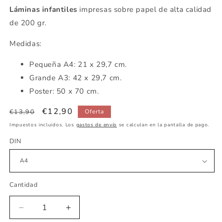
Láminas infantiles
impresas sobre papel de alta calidad
de 200 gr.
Medidas:
Pequeña
A4: 21 x 29,7 cm.
Grande A3: 42 x 29,7 cm.
Poster: 50 x 70 cm.
Precio
Precio
€12,90
€13,90
Oferta
habitual
de
Impuestos incluidos. Los
gastos de envío
se calculan en la pantalla de pago.
oferta
DIN
Cantidad
Reducir
Aumentar