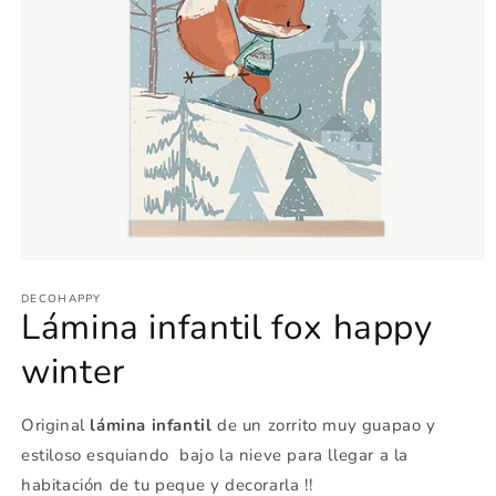
Abrir
elemento
multimedia
DECOHAPPY
Lámina infantil fox happy
1
en
una
winter
ventana
modal
Original
lámina infantil
de un zorrito muy guapao y
estiloso esquiando bajo la nieve para llegar a la
habitación de tu peque y decorarla !!