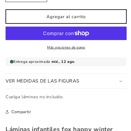
cantidad
cantidad
para
para
Lámina
Lámina
Agregar al carrito
infantil
infantil
fox
fox
happy
happy
winter
winter
Más opciones de pago
VER MEDIDAS DE LAS FIGURAS
Cuelga láminas no incluido.
Compartir
Láminas infantiles fox happy winter