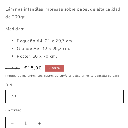
Láminas infantiles impresas sobre papel de alta calidad
de 200gr.
Medidas:
Pequeña A4: 21 x 29,7 cm.
Grande A3: 42 x 29,7 cm.
Poster: 50 x 70 cm.
Precio
Precio
€15,90
€17,90
Oferta
habitual
de
Impuestos incluidos. Los
gastos de envío
se calculan en la pantalla de pago.
oferta
DIN
Cantidad
Reducir
Aumentar