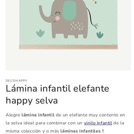
Abrir
elemento
multimedia
DECOHAPPY
Lámina infantil elefante
1
en
una
happy selva
ventana
modal
Alegre
lámina infantil
de un elefante muy contento en
la selva ideal para combinar con un
vinilo infantil
de la
misma colección y o más
láminas infantiles
!!