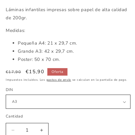
Láminas infantiles impresas sobre papel de alta calidad
de 200gr.
Medidas:
Pequeña A4: 21 x 29,7 cm.
Grande A3: 42 x 29,7 cm.
Poster: 50 x 70 cm.
Precio
Precio
€15,90
€17,90
Oferta
habitual
de
Impuestos incluidos. Los
gastos de envío
se calculan en la pantalla de pago.
oferta
DIN
Cantidad
Reducir
Aumentar