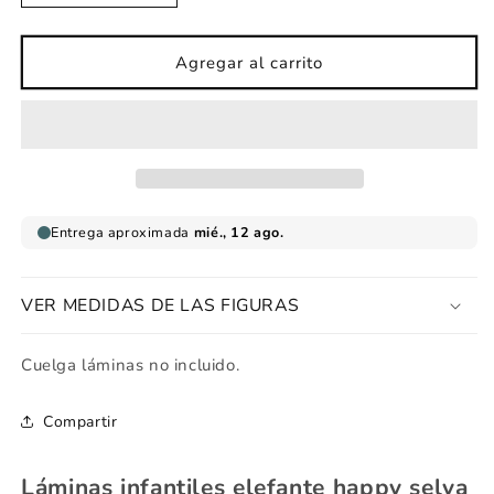
cantidad
cantidad
para
para
Lámina
Lámina
Agregar al carrito
infantil
infantil
elefante
elefante
happy
happy
selva
selva
VER MEDIDAS DE LAS FIGURAS
Cuelga láminas no incluido.
Compartir
Láminas infantiles elefante happy selva