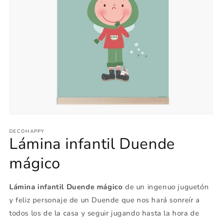
Abrir
elemento
multimedia
DECOHAPPY
Lámina infantil Duende
1
en
una
mágico
ventana
modal
Lámina infantil Duende mágico
de un ingenuo juguetón
y feliz personaje de un Duende que nos hará sonreír a
todos los de la casa y seguir jugando hasta la hora de