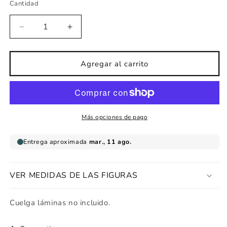
Cantidad
Reducir
Aumentar
cantidad
cantidad
para
para
Lámina
Lámina
Agregar al carrito
infantil
infantil
Duende
Duende
mágico
mágico
Más opciones de pago
VER MEDIDAS DE LAS FIGURAS
Cuelga láminas no incluido.