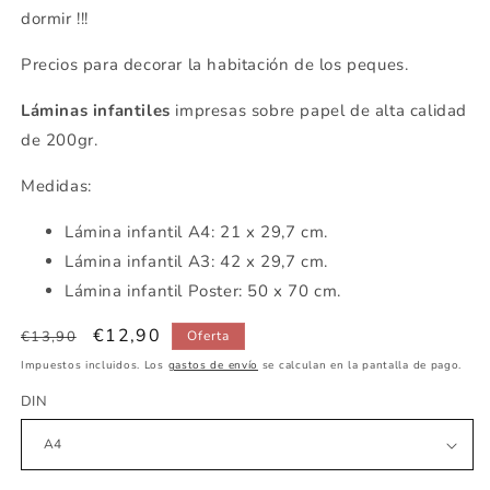
dormir !!!
Precios para decorar la habitación de los peques.
Láminas infantiles
impresas sobre papel de alta calidad
de 200gr.
Medidas:
Lámina infantil
A4: 21 x 29,7 cm.
Lámina infantil
A3: 42 x 29,7 cm.
Lámina infantil
Poster: 50 x 70 cm.
Precio
Precio
€12,90
€13,90
Oferta
habitual
de
Impuestos incluidos. Los
gastos de envío
se calculan en la pantalla de pago.
oferta
DIN