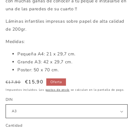
con muchas ganas de conocer a tu peque e instalarse en
una de las paredes de su cuarto !!
Láminas infantiles impresas sobre papel de alta calidad
de 200gr.
Medidas:
Pequeña A4: 21 x 29,7 cm.
Grande A3: 42 x 29,7 cm.
Poster: 50 x 70 cm.
Precio
Precio
€15,90
€17,90
Oferta
habitual
de
Impuestos incluidos. Los
gastos de envío
se calculan en la pantalla de pago.
oferta
DIN
Cantidad