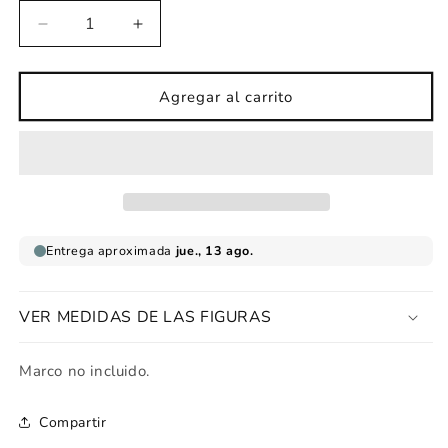
Reducir
Aumentar
cantidad
cantidad
para
para
Lámina
Lámina
Agregar al carrito
infantil
infantil
cuento
cuento
Animales
Animales
Paraguas
Paraguas
VER MEDIDAS DE LAS FIGURAS
Marco no incluido.
Compartir