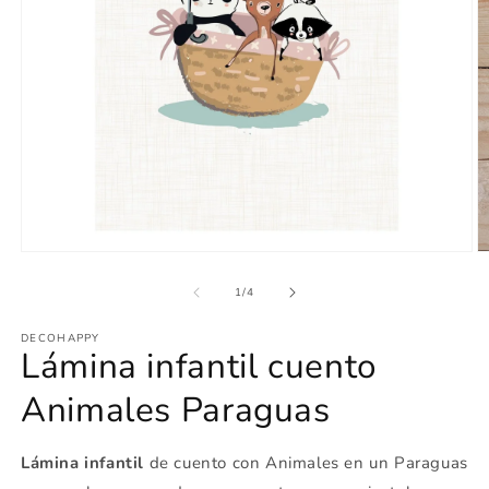
Abrir
Ab
elemento
e
multimedia
m
de
1
/
4
1
2
en
e
DECOHAPPY
una
u
Lámina infantil cuento
ventana
v
modal
m
Animales Paraguas
Lámina infantil
de cuento con Animales en un Paraguas