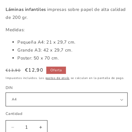
Láminas infantiles
impresas sobre papel de alta calidad
de 200 gr.
Medidas:
Pequeña A4: 21 x 29,7 cm.
Grande A3: 42 x 29,7 cm.
Poster: 50 x 70 cm.
Precio
Precio
€12,90
€13,90
Oferta
habitual
de
Impuestos incluidos. Los
gastos de envío
se calculan en la pantalla de pago.
oferta
DIN
Cantidad
Reducir
Aumentar