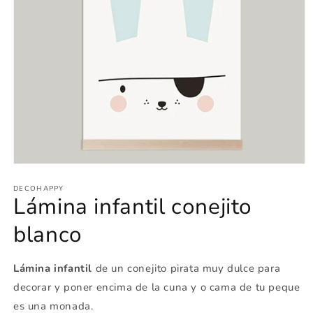
Abrir
elemento
multimedia
DECOHAPPY
Lámina infantil conejito
1
en
una
blanco
ventana
modal
Lámina infantil
de un conejito pirata muy dulce para
decorar y poner encima de la cuna y o cama de tu peque
es una monada.