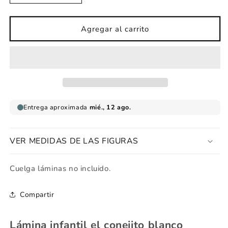
cantidad
cantidad
para
para
Lámina
Lámina
Agregar al carrito
infantil
infantil
conejito
conejito
blanco
blanco
VER MEDIDAS DE LAS FIGURAS
Cuelga láminas no incluido.
Compartir
Lámina infantil el conejito blanco