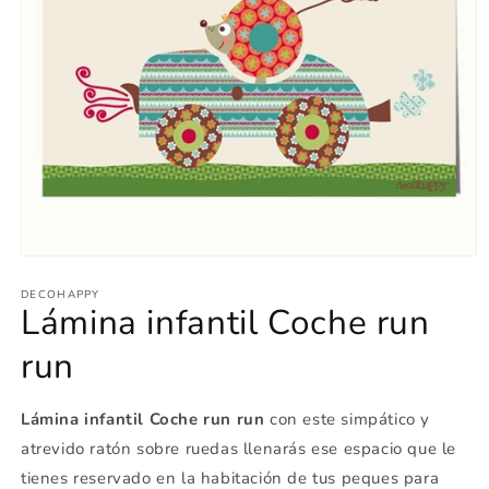
Abrir
elemento
multimedia
DECOHAPPY
Lámina infantil Coche run
1
en
una
run
ventana
modal
Lámina infantil Coche run run
con este simpático y
atrevido ratón sobre ruedas llenarás ese espacio que le
tienes reservado en la habitación de tus peques para