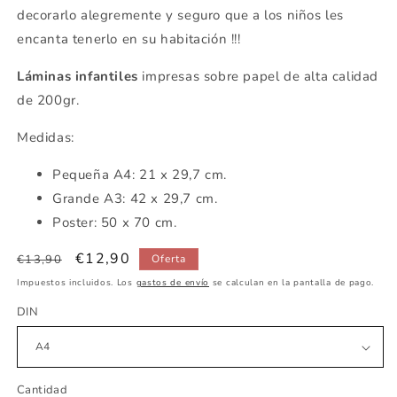
decorarlo alegremente y seguro que a los niños les
encanta tenerlo en su habitación !!!
Láminas infantiles
impresas sobre papel de alta calidad
de 200gr.
Medidas:
Pequeña
A4: 21 x 29,7 cm.
Grande A3: 42 x 29,7 cm.
Poster: 50 x 70 cm.
Precio
Precio
€12,90
€13,90
Oferta
habitual
de
Impuestos incluidos. Los
gastos de envío
se calculan en la pantalla de pago.
oferta
DIN
Cantidad