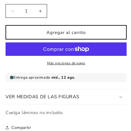
Reducir
Aumentar
cantidad
cantidad
para
para
Lámina
Lámina
Agregar al carrito
infantil
infantil
Coche
Coche
run
run
run
run
Más opciones de pago
VER MEDIDAS DE LAS FIGURAS
Cuelga láminas no incluido.
Compartir