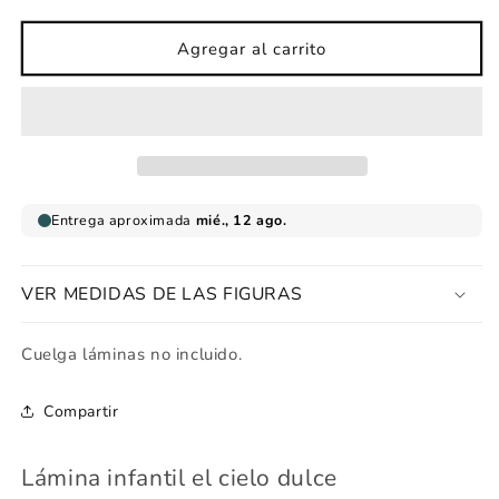
cantidad
cantidad
para
para
Lámina
Lámina
Agregar al carrito
infantil
infantil
Cielo
Cielo
dulce
dulce
VER MEDIDAS DE LAS FIGURAS
Cuelga láminas no incluido.
Compartir
Lámina infantil el cielo dulce