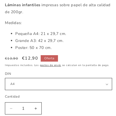
Láminas infantiles
impresas sobre papel de alta calidad
de 200gr.
Medidas:
Pequeña A4: 21 x 29,7 cm.
Grande A3: 42 x 29,7 cm.
Poster: 50 x 70 cm.
Precio
Precio
€12,90
€13,90
Oferta
habitual
de
Impuestos incluidos. Los
gastos de envío
se calculan en la pantalla de pago.
oferta
DIN
Cantidad
Reducir
Aumentar