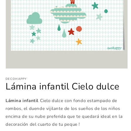
Abrir
elemento
multimedia
DECOHAPPY
Lámina infantil Cielo dulce
1
en
una
ventana
Lámina infantil
Cielo dulce con fondo estampado de
modal
rombos, el duende vijilante de los sueños de los niños
encima de su nube preferida que te quedará ideal en la
decoración del cuarto de tu peque !