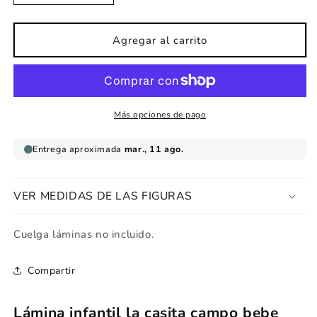
cantidad
cantidad
para
para
Lámina
Lámina
Agregar al carrito
infantil
infantil
Casita
Casita
campo
campo
bebe
bebe
Más opciones de pago
VER MEDIDAS DE LAS FIGURAS
Cuelga láminas no incluido.
Compartir
Lámina infantil la casita campo bebe