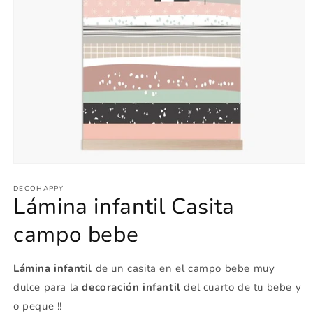
Abrir
elemento
multimedia
DECOHAPPY
Lámina infantil Casita
1
en
una
campo bebe
ventana
modal
Lámina infantil
de un casita en el campo bebe muy
dulce para la
decoración infantil
del cuarto de tu bebe y
o peque !!