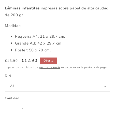
Láminas infantiles
impresas sobre papel de alta calidad
de 200 gr.
Medidas:
Pequeña A4: 21 x 29,7 cm.
Grande A3: 42 x 29,7 cm.
Poster: 50 x 70 cm.
Precio
Precio
€12,90
€13,90
Oferta
habitual
de
Impuestos incluidos. Los
gastos de envío
se calculan en la pantalla de pago.
oferta
DIN
Cantidad
Reducir
Aumentar