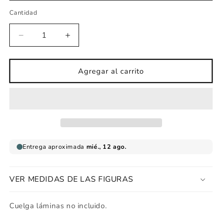
Cantidad
Reducir
Aumentar
cantidad
cantidad
para
para
Lámina
Lámina
Agregar al carrito
infantil
infantil
big
big
dream
dream
menta
menta
VER MEDIDAS DE LAS FIGURAS
Cuelga láminas no incluido.