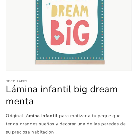
Abrir
elemento
multimedia
DECOHAPPY
Lámina infantil big dream
1
en
una
menta
ventana
modal
Original
lámina infantil
para motivar a tu peque que
tenga grandes sueños y decorar una de las paredes de
su preciosa habitación !!