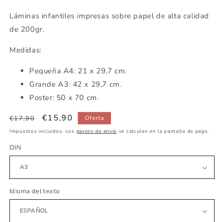
Láminas infantiles impresas sobre papel de alta calidad
de 200gr.
Medidas:
Pequeña A4: 21 x 29,7 cm.
Grande A3: 42 x 29,7 cm.
Poster: 50 x 70 cm.
Precio
Precio
€15,90
€17,90
Oferta
habitual
de
Impuestos incluidos. Los
gastos de envío
se calculan en la pantalla de pago.
oferta
DIN
Idioma del texto