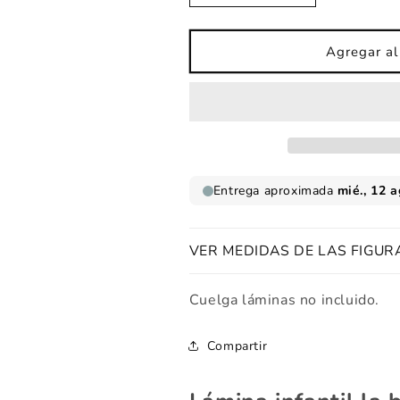
cantidad
cantidad
para
para
Lámina
Lámina
Agregar al 
infantil
infantil
Ballena
Ballena
gris
gris
VER MEDIDAS DE LAS FIGUR
Cuelga láminas no incluido.
Compartir