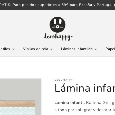
ATIS. Para pedidos superiores a 59€ para España y Portugal p
antiles
Vinilos de tela
Láminas infantiles
Papel
DECOHAPPY
Lámina infan
Lámina infantil
Ballena Gris 
a tono para alegrar y decorar 