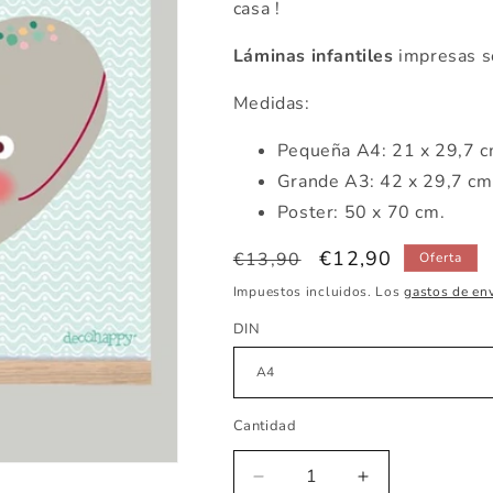
casa !
Láminas infantiles
impresas s
Medidas:
Pequeña
A4: 21 x 29,7 
Grande A3: 42 x 29,7 c
Poster: 50 x 70 cm.
Precio
Precio
€12,90
€13,90
Oferta
habitual
de
Impuestos incluidos. Los
gastos de en
oferta
DIN
Cantidad
Reducir
Aumentar