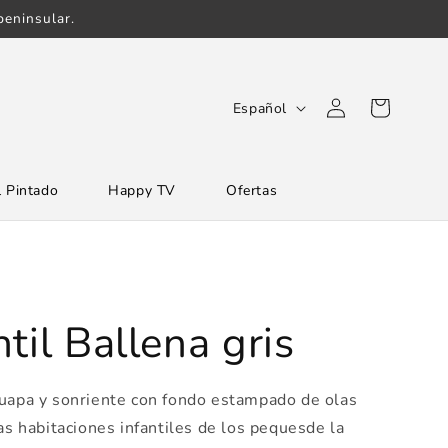
eninsular.
Iniciar
I
Carrito
Español
sesión
d
i
 Pintado
Happy TV
Ofertas
o
m
a
til Ballena gris
guapa y sonriente con fondo estampado de olas
las habitaciones infantiles de los pequesde la