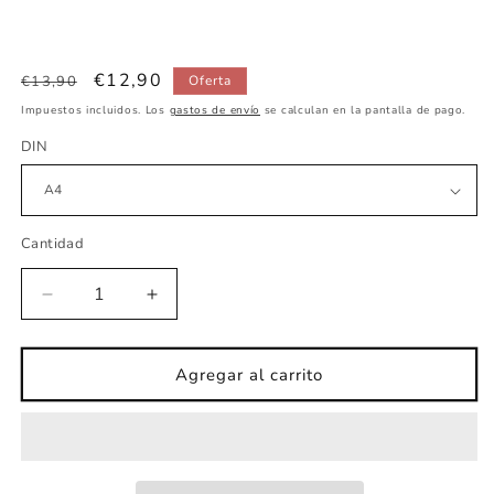
Precio
Precio
€12,90
€13,90
Oferta
habitual
de
Impuestos incluidos. Los
gastos de envío
se calculan en la pantalla de pago.
oferta
DIN
Cantidad
Reducir
Aumentar
cantidad
cantidad
para
para
Lámina
Lámina
Agregar al carrito
infantil
infantil
Angel
Angel
Bueno
Bueno