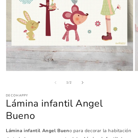
Abrir
Ab
elemento
e
multimedia
m
de
1
/
2
1
2
en
e
DECOHAPPY
una
u
Lámina infantil Angel
ventana
v
modal
m
Bueno
Lámina infantil Angel Buen
o para decorar la habitación