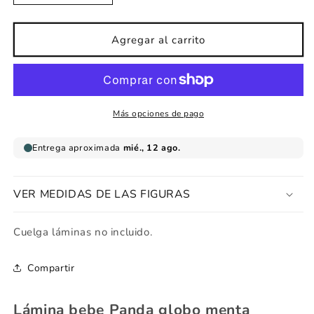
cantidad
cantidad
para
para
Lámina
Lámina
Agregar al carrito
bebe
bebe
Panda
Panda
globo
globo
menta
menta
Más opciones de pago
VER MEDIDAS DE LAS FIGURAS
Cuelga láminas no incluido.
Compartir
Lámina bebe Panda globo menta