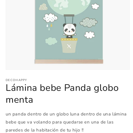
Abrir
elemento
multimedia
DECOHAPPY
Lámina bebe Panda globo
1
en
una
menta
ventana
modal
un panda dentro de un globo luna dentro de una lámina
bebe que va volando para quedarse en una de las
paredes de la habitación de tu hijo !!