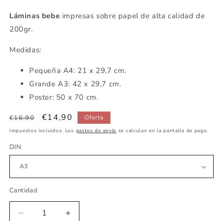
Láminas bebe
impresas sobre papel de alta calidad de
200gr.
Medidas:
Pequeña
A4: 21 x 29,7 cm.
Grande A3: 42 x 29,7 cm.
Poster: 50 x 70 cm.
Precio
Precio
€14,90
€16,90
Oferta
habitual
de
Impuestos incluidos. Los
gastos de envío
se calculan en la pantalla de pago.
oferta
DIN
Cantidad
Reducir
Aumentar