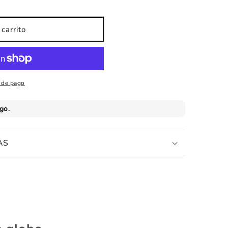
carrito
 de pago
AS