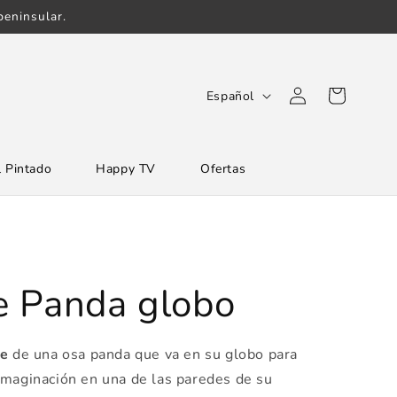
eninsular.
Iniciar
I
Carrito
Español
sesión
d
i
 Pintado
Happy TV
Ofertas
o
m
a
e Panda globo
be
de una osa panda que va en su globo para
imaginación en una de las paredes de su