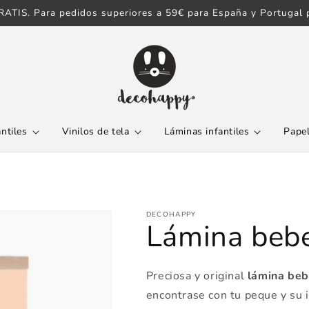
ATIS. Para pedidos superiores a 59€ para España y Portugal p
antiles
Vinilos de tela
Láminas infantiles
Papel
DECOHAPPY
Lámina beb
Preciosa y original
lámina be
encontrase con tu peque y su 