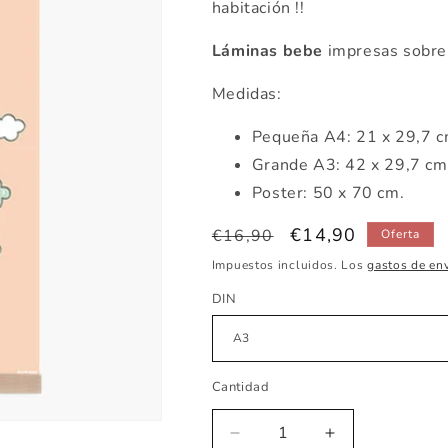
habitación !!
Láminas bebe
impresas sobre
Medidas:
Pequeña
A4: 21 x 29,7 
Grande A3: 42 x 29,7 c
Poster: 50 x 70 cm.
Precio
Precio
€14,90
€16,90
Oferta
habitual
de
Impuestos incluidos. Los
gastos de en
oferta
DIN
Cantidad
Reducir
Aumentar