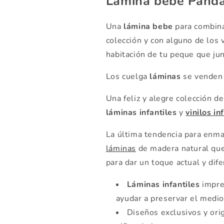
Lámina bebe Panda
Una
lámina bebe
para combin
colección y con alguno de los 
habitación de tu peque que ju
Los cuelga
láminas
se venden 
Una feliz y alegre colección 
láminas infantiles
y
vinilos in
La última tendencia para enmar
láminas
de madera natural que 
para dar un toque actual y dif
Láminas infantiles
impres
ayudar a preservar el medi
Diseños exclusivos y ori