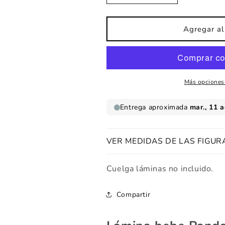
cantidad
cantidad
para
para
Lámina
Lámina
Agregar al 
bebe
bebe
Panda
Panda
globo
globo
Más opciones
VER MEDIDAS DE LAS FIGUR
Cuelga láminas no incluido.
Compartir