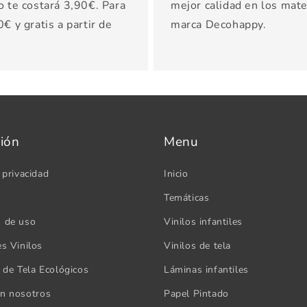
o te costará 3,90€. Para
mejor calidad en los mater
€ y gratis a partir de
marca Decohappy.
ión
Menu
 privacidad
Inicio
Temáticas
s de uso
Vinilos infantiles
es Vinilos
Vinilos de tela
s de Tela Ecológicos
Láminas infantiles
on nosotros
Papel Pintado