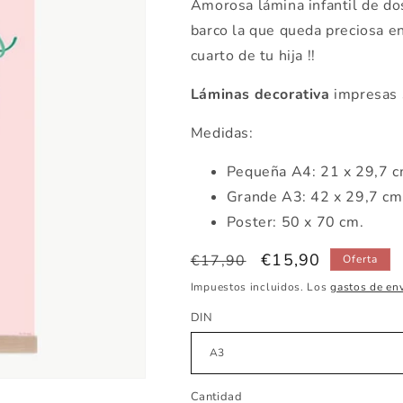
Amorosa lámina infantil de dos
barco la que queda preciosa en
cuarto de tu hija !!
Láminas decorativa
impresas 
Medidas:
Pequeña
A4: 21 x 29,7 
Grande A3: 42 x 29,7 c
Poster: 50 x 70 cm.
Precio
Precio
€15,90
€17,90
Oferta
habitual
de
Impuestos incluidos. Los
gastos de en
oferta
DIN
Cantidad