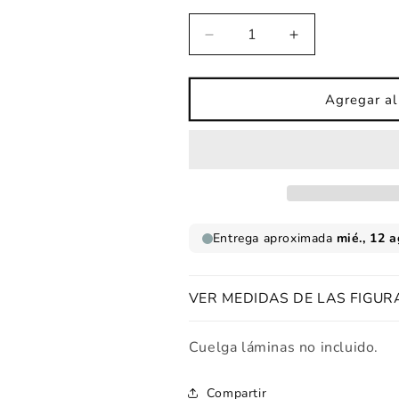
Reducir
Aumentar
cantidad
cantidad
para
para
Lámina
Lámina
Agregar al 
amor
amor
en
en
el
el
fondo
fondo
del
del
mar
mar
VER MEDIDAS DE LAS FIGUR
Cuelga láminas no incluido.
Compartir