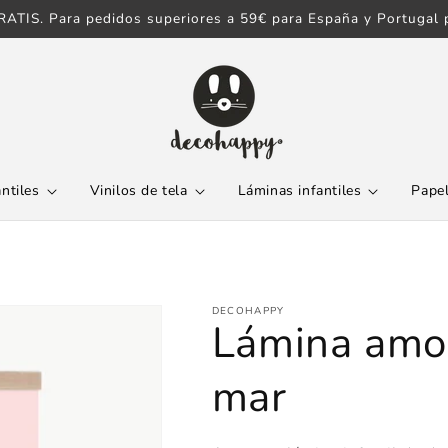
ATIS. Para pedidos superiores a 59€ para España y Portugal p
antiles
Vinilos de tela
Láminas infantiles
Papel
DECOHAPPY
Lámina amor
mar