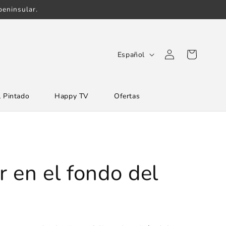
eninsular.
Iniciar
I
Carrito
Español
sesión
d
i
 Pintado
Happy TV
Ofertas
o
m
a
 en el fondo del