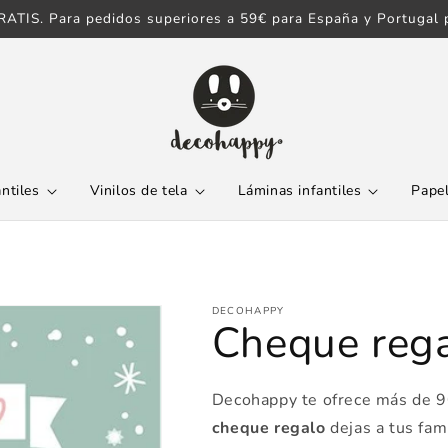
ATIS. Para pedidos superiores a 59€ para España y Portugal p
antiles
Vinilos de tela
Láminas infantiles
Papel
DECOHAPPY
Cheque reg
Decohappy te ofrece más de 90
cheque regalo
dejas a tus fam