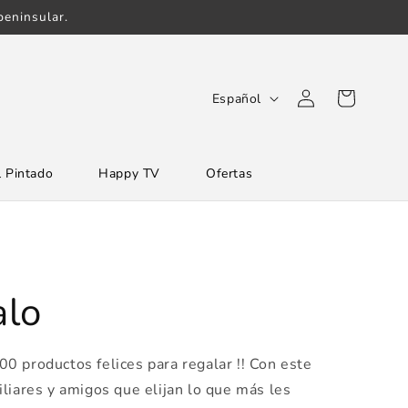
eninsular.
Iniciar
I
Carrito
Español
sesión
d
i
 Pintado
Happy TV
Ofertas
o
m
a
alo
0 productos felices para regalar !! Con este
iliares y amigos que elijan lo que más les