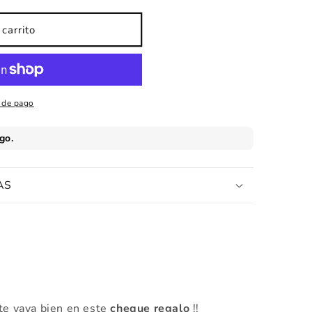
carrito
 de pago
AS
 te vaya bien en este
cheque regalo
!!