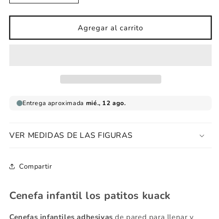
cantidad
cantidad
para
para
Cenefa
Cenefa
Agregar al carrito
infantil
infantil
Patitos
Patitos
kuack
kuack
VER MEDIDAS DE LAS FIGURAS
Compartir
Cenefa infantil los patitos kuack
Cenefas infantiles adhesivas
de pared para llenar y