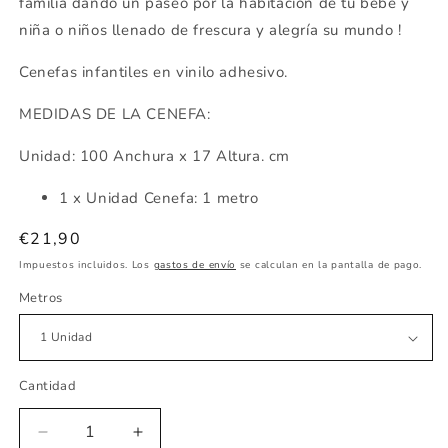
familia dando un paseo por la habitación de tu bebe y
niña o niños llenado de frescura y alegría su mundo !
Cenefas infantiles en vinilo adhesivo.
MEDIDAS DE LA CENEFA:
Unidad: 100 Anchura x 17 Altura. cm
1 x Unidad Cenefa: 1 metro
Precio
€21,90
habitual
Impuestos incluidos. Los
gastos de envío
se calculan en la pantalla de pago.
Metros
Cantidad
Reducir
Aumentar