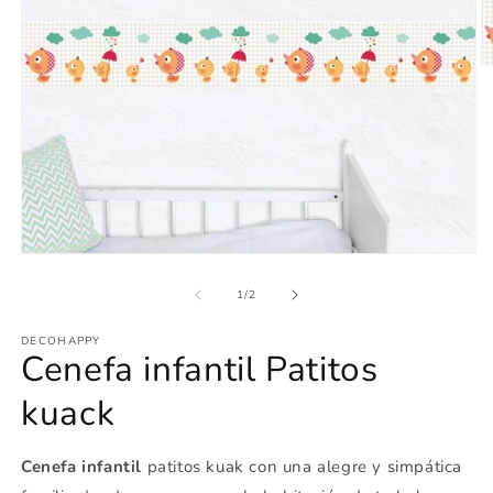
Ab
e
m
2
e
u
v
m
Abrir
elemento
multimedia
de
1
/
2
1
en
DECOHAPPY
una
Cenefa infantil Patitos
ventana
modal
kuack
Cenefa infantil
patitos kuak con una alegre y simpática