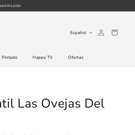
eninsular.
Iniciar
I
Carrito
Español
sesión
d
i
 Pintado
Happy TV
Ofertas
o
m
a
til Las Ovejas Del