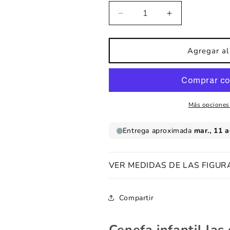
Reducir
Aumentar
cantidad
cantidad
para
para
Cenefa
Cenefa
Agregar al 
infantil
infantil
Las
Las
Ovejas
Ovejas
Del
Del
Sueño
Sueño
Más opciones
VER MEDIDAS DE LAS FIGUR
Compartir