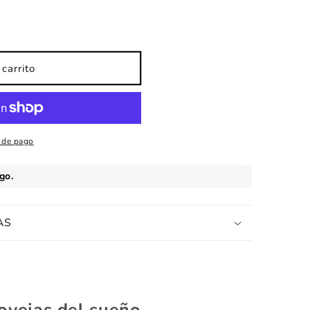
carrito
 de pago
AS