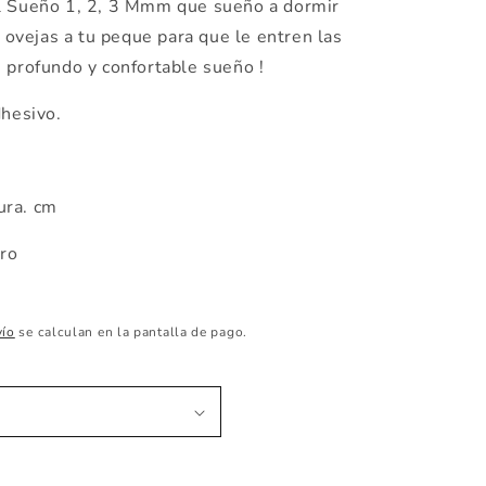
 Sueño 1, 2, 3 Mmm que sueño a dormir
s ovejas a tu peque para que le entren las
 profundo y confortable sueño !
dhesivo.
ura. cm
tro
vío
se calculan en la pantalla de pago.