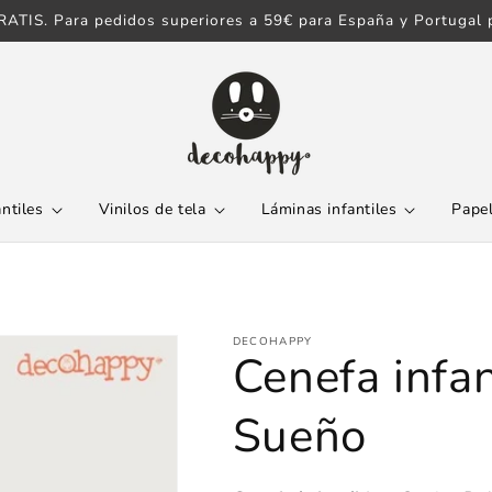
ATIS. Para pedidos superiores a 59€ para España y Portugal p
antiles
Vinilos de tela
Láminas infantiles
Papel
DECOHAPPY
Cenefa infan
Sueño