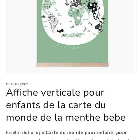
Ouvrir
le
média
DECOHAPPY
Affiche verticale pour
1
dans
une
enfants de la carte du
fenêtre
modale
monde de la menthe bebe
Feuille didactique
Carte du monde pour enfants
pour