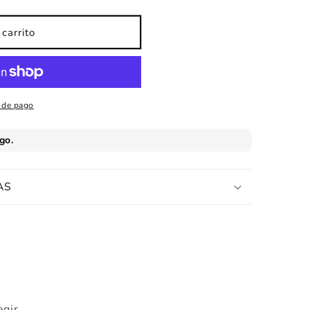
carrito
 de pago
AS
egir.