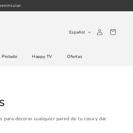
eninsular.
Iniciar
I
Carrito
Español
sesión
d
i
 Pintado
Happy TV
Ofertas
o
m
a
s
s para decorar cualquier pared de tu casa y dar