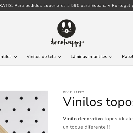
ATIS. Para pedidos superiores a 59€ para España y Portugal p
antiles
Vinilos de tela
Láminas infantiles
Papel
DECOHAPPY
Vinilos topo
Vinilo decorativo
topos ideale
un toque diferente !!