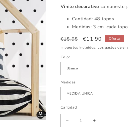
Vinilo decorativo
compuesto p
Cantidad: 48 topos.
Medidas: 3 cm. cada topo
Precio
Precio
€11,90
€15,95
Oferta
habitual
de
Impuestos incluidos. Los
gastos de en
oferta
Color
Medidas
Cantidad
Reducir
Aumentar