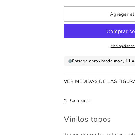
cantidad
cantidad
para
para
Vinilos
Vinilos
Agregar al 
topos
topos
Más opciones
VER MEDIDAS DE LAS FIGUR
Compartir
Vinilos topos
Tienes diferentes colores a el